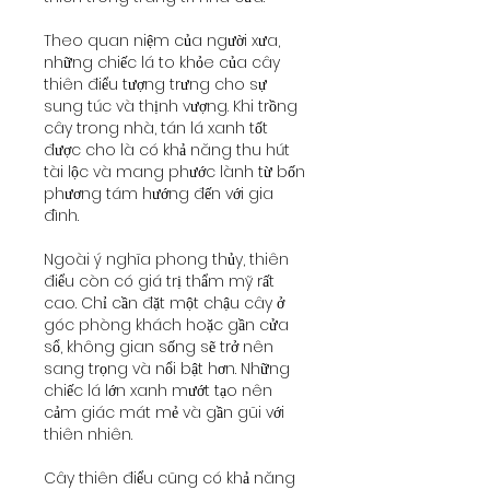
Theo quan niệm của người xưa, 
những chiếc lá to khỏe của cây 
thiên điểu tượng trưng cho sự 
sung túc và thịnh vượng. Khi trồng 
cây trong nhà, tán lá xanh tốt 
được cho là có khả năng thu hút 
tài lộc và mang phước lành từ bốn 
phương tám hướng đến với gia 
đình.
Ngoài ý nghĩa phong thủy, thiên 
điểu còn có giá trị thẩm mỹ rất 
cao. Chỉ cần đặt một chậu cây ở 
góc phòng khách hoặc gần cửa 
sổ, không gian sống sẽ trở nên 
sang trọng và nổi bật hơn. Những 
chiếc lá lớn xanh mướt tạo nên 
cảm giác mát mẻ và gần gũi với 
thiên nhiên.
Cây thiên điểu cũng có khả năng 