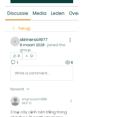
Discussie
Media
Leden
Over
Terug
skirinersio1977
skirinersio1977
6 maart 2026
·
joined the
group.
0
1
6
Write a comment...
Newest
engine.aszm888
Mar 10
3 loại cây cảnh nên trồng trong 