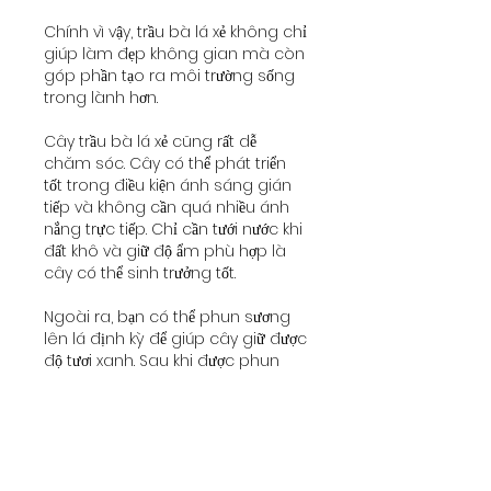
Chính vì vậy, trầu bà lá xẻ không chỉ 
giúp làm đẹp không gian mà còn 
góp phần tạo ra môi trường sống 
trong lành hơn.
Cây trầu bà lá xẻ cũng rất dễ 
chăm sóc. Cây có thể phát triển 
tốt trong điều kiện ánh sáng gián 
tiếp và không cần quá nhiều ánh 
nắng trực tiếp. Chỉ cần tưới nước khi 
đất khô và giữ độ ẩm phù hợp là 
cây có thể sinh trưởng tốt.
Ngoài ra, bạn có thể phun sương 
lên lá định kỳ để giúp cây giữ được 
độ tươi xanh. Sau khi được phun 
nước, những chiếc lá lớn của cây 
thường trở nên bóng mượt và tràn 
đầy sức sống.
Kết luận