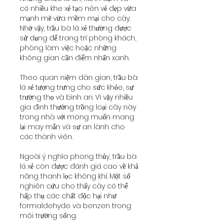
có nhiều khe xẻ tạo nên vẻ đẹp vừa 
mạnh mẽ vừa mềm mại cho cây. 
Nhờ vậy, trầu bà lá xẻ thường được 
sử dụng để trang trí phòng khách, 
phòng làm việc hoặc những 
không gian cần điểm nhấn xanh.
Theo quan niệm dân gian, trầu bà 
lá xẻ tượng trưng cho sức khỏe, sự 
trường thọ và bình an. Vì vậy nhiều 
gia đình thường trồng loại cây này 
trong nhà với mong muốn mang 
lại may mắn và sự an lành cho 
các thành viên.
Ngoài ý nghĩa phong thủy, trầu bà 
lá xẻ còn được đánh giá cao về khả 
năng thanh lọc không khí. Một số 
nghiên cứu cho thấy cây có thể 
hấp thụ các chất độc hại như 
formaldehyde và benzen trong 
môi trường sống.