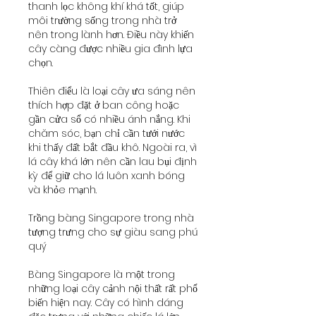
thanh lọc không khí khá tốt, giúp 
môi trường sống trong nhà trở 
nên trong lành hơn. Điều này khiến 
cây càng được nhiều gia đình lựa 
chọn.
Thiên điểu là loại cây ưa sáng nên 
thích hợp đặt ở ban công hoặc 
gần cửa sổ có nhiều ánh nắng. Khi 
chăm sóc, bạn chỉ cần tưới nước 
khi thấy đất bắt đầu khô. Ngoài ra, vì 
lá cây khá lớn nên cần lau bụi định 
kỳ để giữ cho lá luôn xanh bóng 
và khỏe mạnh.
Trồng bàng Singapore trong nhà 
tượng trưng cho sự giàu sang phú 
quý
Bàng Singapore là một trong 
những loại cây cảnh nội thất rất phổ 
biến hiện nay. Cây có hình dáng 