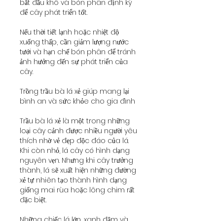
bắt đầu khô và bón phân định kỳ 
để cây phát triển tốt.
Nếu thời tiết lạnh hoặc nhiệt độ 
xuống thấp, cần giảm lượng nước 
tưới và hạn chế bón phân để tránh 
ảnh hưởng đến sự phát triển của 
cây.
Trồng trầu bà lá xẻ giúp mang lại 
bình an và sức khỏe cho gia đình
Trầu bà lá xẻ là một trong những 
loại cây cảnh được nhiều người yêu 
thích nhờ vẻ đẹp độc đáo của lá. 
Khi còn nhỏ, lá cây có hình dạng 
nguyên vẹn. Nhưng khi cây trưởng 
thành, lá sẽ xuất hiện những đường 
xẻ tự nhiên tạo thành hình dạng 
giống mai rùa hoặc lông chim rất 
đặc biệt.
Những chiếc lá lớn, xanh đậm và 