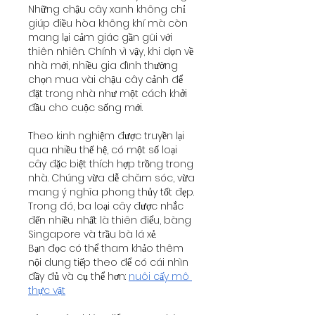
Những chậu cây xanh không chỉ 
giúp điều hòa không khí mà còn 
mang lại cảm giác gần gũi với 
thiên nhiên. Chính vì vậy, khi dọn về 
nhà mới, nhiều gia đình thường 
chọn mua vài chậu cây cảnh để 
đặt trong nhà như một cách khởi 
đầu cho cuộc sống mới.
Theo kinh nghiệm được truyền lại 
qua nhiều thế hệ, có một số loại 
cây đặc biệt thích hợp trồng trong 
nhà. Chúng vừa dễ chăm sóc, vừa 
mang ý nghĩa phong thủy tốt đẹp. 
Trong đó, ba loại cây được nhắc 
đến nhiều nhất là thiên điểu, bàng 
Singapore và trầu bà lá xẻ.
Bạn đọc có thể tham khảo thêm 
nội dung tiếp theo để có cái nhìn 
đầy đủ và cụ thể hơn: 
nuôi cấy mô 
thực vật