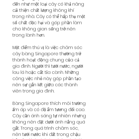
đến như một loại cây có khả năng 
cải thiện chất lượng không khí 
trong nhà. Cây có thể hấp thụ một 
số chất độc hại và góp phần làm 
cho không gian sống trở nên 
trong lành hơn.
Một điểm thú vị là việc chăm sóc 
cây bàng Singapore thường trở 
thành hoạt động chung của cả 
gia đình. Người thì tưới nước, người 
lau lá hoặc cắt tỉa cành. Những 
công việc nhỏ này góp phần tạo 
nên sự gắn kết giữa các thành 
viên trong gia đình.
Bàng Singapore thích môi trường 
ấm áp và có độ ẩm tương đối cao. 
Cây cần ánh sáng tự nhiên nhưng 
không nên đặt dưới ánh nắng quá 
gắt. Trong quá trình chăm sóc, 
nên tưới nước khi đất trong chậu 