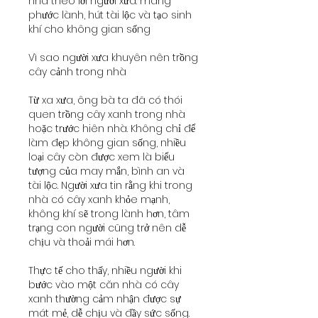
nhà theo lời người xưa: mang 
phước lành, hút tài lộc và tạo sinh 
khí cho không gian sống
Vì sao người xưa khuyên nên trồng 
cây cảnh trong nhà
Từ xa xưa, ông bà ta đã có thói 
quen trồng cây xanh trong nhà 
hoặc trước hiên nhà. Không chỉ để 
làm đẹp không gian sống, nhiều 
loại cây còn được xem là biểu 
tượng của may mắn, bình an và 
tài lộc. Người xưa tin rằng khi trong 
nhà có cây xanh khỏe mạnh, 
không khí sẽ trong lành hơn, tâm 
trạng con người cũng trở nên dễ 
chịu và thoải mái hơn.
Thực tế cho thấy, nhiều người khi 
bước vào một căn nhà có cây 
xanh thường cảm nhận được sự 
mát mẻ, dễ chịu và đầy sức sống. 