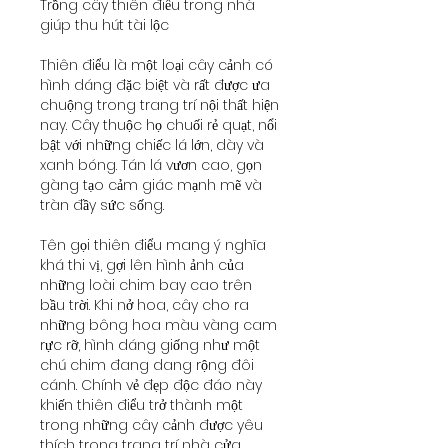
Trồng cây thiên điểu trong nhà 
giúp thu hút tài lộc
Thiên điểu là một loại cây cảnh có 
hình dáng đặc biệt và rất được ưa 
chuộng trong trang trí nội thất hiện 
nay. Cây thuộc họ chuối rẻ quạt, nổi 
bật với những chiếc lá lớn, dày và 
xanh bóng. Tán lá vươn cao, gọn 
gàng tạo cảm giác mạnh mẽ và 
tràn đầy sức sống.
Tên gọi thiên điểu mang ý nghĩa 
khá thi vị, gợi lên hình ảnh của 
những loài chim bay cao trên 
bầu trời. Khi nở hoa, cây cho ra 
những bông hoa màu vàng cam 
rực rỡ, hình dáng giống như một 
chú chim đang dang rộng đôi 
cánh. Chính vẻ đẹp độc đáo này 
khiến thiên điểu trở thành một 
trong những cây cảnh được yêu 
thích trong trang trí nhà cửa.