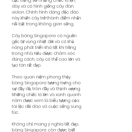
đặc trưng với những chiếc lá lớn, 
dày và có hình giống cây đàn 
violon. Chính hình dáng độc đáo 
này khiến cây trở thành điểm nhấn 
nổi bật trong không gian sống.
Cây bàng Singapore có nguồn 
gốc từ vùng nhiệt đới và có khả 
năng phát triển khá tốt khi trồng 
trong nhà. Nếu được chăm sóc 
đúng cách, cây có thể cao lớn và 
tạo tán rất đẹp.
Theo quan niệm phong thủy, 
bàng Singapore tượng trưng cho 
sự đầy đủ, tròn đầy và thịnh vượng. 
Những chiếc lá lớn và xanh quanh 
năm được xem là biểu tượng của 
tài lộc dồi dào và cuộc sống sung 
túc.
Không chỉ mang ý nghĩa tốt đẹp, 
bàng Singapore còn được biết 