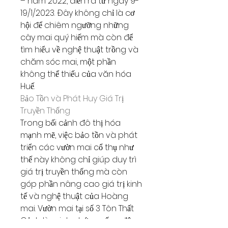
– năm 2022, diễn ra từ ngày 9-
19/1/2023. Đây không chỉ là cơ 
hội để chiêm ngưỡng những 
cây mai quý hiếm mà còn để 
tìm hiểu về nghệ thuật trồng và 
chăm sóc mai, một phần 
không thể thiếu của văn hóa 
Huế.
Bảo Tồn và Phát Huy Giá Trị 
Truyền Thống
Trong bối cảnh đô thị hóa 
mạnh mẽ, việc bảo tồn và phát 
triển các vườn mai cổ thụ như 
thế này không chỉ giúp duy trì 
giá trị truyền thống mà còn 
góp phần nâng cao giá trị kinh 
tế và nghệ thuật của Hoàng 
mai. Vườn mai tại số 3 Tôn Thất 
Cảnh là minh chứng sống động 