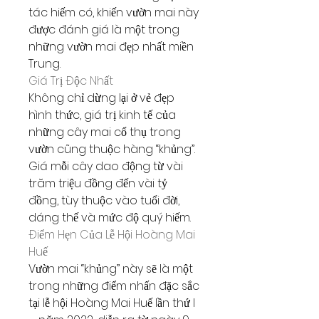
tác hiếm có, khiến vườn mai này 
được đánh giá là một trong 
những vườn mai đẹp nhất miền 
Trung.
Giá Trị Độc Nhất
Không chỉ dừng lại ở vẻ đẹp 
hình thức, giá trị kinh tế của 
những cây mai cổ thụ trong 
vườn cũng thuộc hàng “khủng”. 
Giá mỗi cây dao động từ vài 
trăm triệu đồng đến vài tỷ 
đồng, tùy thuộc vào tuổi đời, 
dáng thế và mức độ quý hiếm.
Điểm Hẹn Của Lễ Hội Hoàng Mai 
Huế
Vườn mai “khủng” này sẽ là một 
trong những điểm nhấn đặc sắc 
tại lễ hội Hoàng Mai Huế lần thứ I 