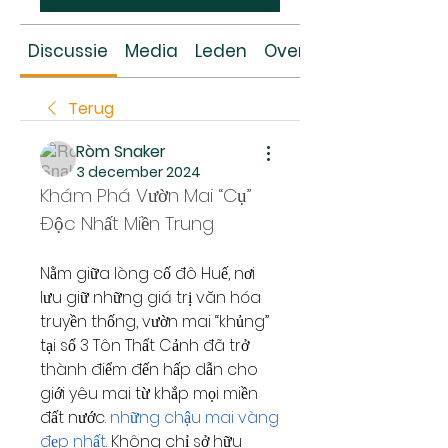
Discussie
Media
Leden
Over
Terug
Ròm Snaker
3 december 2024
Khám Phá Vườn Mai “Cụ” 
Độc Nhất Miền Trung
Nằm giữa lòng cố đô Huế, nơi 
lưu giữ những giá trị văn hóa 
truyền thống, vườn mai “khủng” 
tại số 3 Tôn Thất Cảnh đã trở 
thành điểm đến hấp dẫn cho 
giới yêu mai từ khắp mọi miền 
đất nước. 
những chậu mai vàng 
đẹp nhất
. Không chỉ sở hữu 