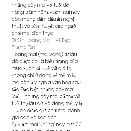
những cây mai với tuổi đời 
hàng trăm năm, vườn mai này 
còn mang đậm dấu ấn nghệ 
thuật và tâm huyết của người 
chơi mai đích thực.
Di Sản Hoàng Mai – Vẻ Đẹp 
Trường Tồn
Hoàng mai (mai vàng) từ lâu 
đã được coi là biểu tượng của 
mùa xuân xứ Huế, với giá trị 
không chỉ ở dáng vẻ mỹ miều 
mà còn ở ý nghĩa văn hóa sâu 
sắc. Đặc biệt, những cây mai 
“cụ” – những cây mai cổ thụ với 
tuổi thọ lâu đời và dáng thế kỳ lạ 
– luôn được giới chơi mai đánh 
giá cao và săn đón.
Tại vườn mai “khủng” này, hơn 50 