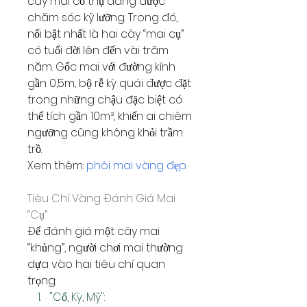
cây mai cổ thụ đang được 
chăm sóc kỹ lưỡng. Trong đó, 
nổi bật nhất là hai cây “mai cụ” 
có tuổi đời lên đến vài trăm 
năm. Gốc mai với đường kính 
gần 0,5m, bộ rễ kỳ quái được đặt 
trong những chậu đặc biệt có 
thể tích gần 10m³, khiến ai chiêm 
ngưỡng cũng không khỏi trầm 
trồ.
Xem thêm: 
phôi mai vàng đẹp
.
Tiêu Chí Vàng Đánh Giá Mai 
“Cụ”
Để đánh giá một cây mai 
“khủng”, người chơi mai thường 
dựa vào hai tiêu chí quan 
trọng:
"Cổ, Kỳ, Mỹ":