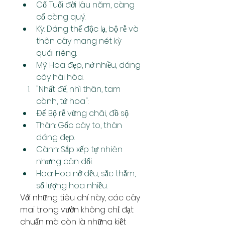
Cổ: Tuổi đời lâu năm, càng 
cổ càng quý.
Kỳ: Dáng thế độc lạ, bộ rễ và 
thân cây mang nét kỳ 
quái riêng.
Mỹ: Hoa đẹp, nở nhiều, dáng 
cây hài hòa.
"Nhất đế, nhì thân, tam 
cành, tứ hoa":
Đế: Bộ rễ vững chãi, đồ sộ.
Thân: Gốc cây to, thân 
dáng đẹp.
Cành: Sắp xếp tự nhiên 
nhưng cân đối.
Hoa: Hoa nở đều, sắc thắm, 
số lượng hoa nhiều.
Với những tiêu chí này, các cây 
mai trong vườn không chỉ đạt 
chuẩn mà còn là những kiệt 