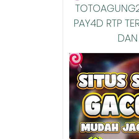
TOTOAGUNG2 
PAY4D RTP TER
DAN