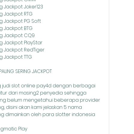
g Jackpot Joker123
ng Jackpot RTG
g Jackpot PG Soft
ng Jackpot BTG
ng Jackpot CQ9
g Jackpot PlayStar
g Jackpot RedTiger
g Jackpot TTG
PALING SERING JACKPOT
udi slot online pay4d dengan berbagai 
fitur dari masing2 penyedia sehingga 
ang belum mengetahui beberapa provider 
g, disini akan kami jelaskan 5 nama 
g dimainkan oleh para slotter indonesia
agmatic Play