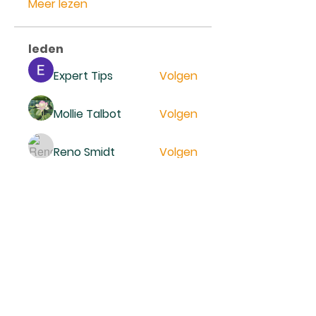
Meer lezen
leden
Expert Tips
Volgen
Mollie Talbot
Volgen
Reno Smidt
Volgen
trankhoa856325
Volgen
trankhoa856325
Daeron Daeron
Volgen
Alle (229) leden bekijken