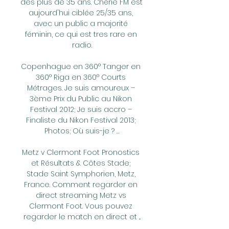
des plus de 35 ans. Chérie FM est 
aujourd'hui ciblée 25/35 ans, 
avec un public a majorité 
féminin, ce qui est tres rare en 
radio.

Copenhague en 360° Tanger en 
360° Riga en 360° Courts 
Métrages. Je suis amoureux – 
3ème Prix du Public au Nikon 
Festival 2012; Je suis accro – 
Finaliste du Nikon Festival 2013; 
Photos; Où suis-je ? …

Metz v Clermont Foot Pronostics 
et Résultats & Côtes Stade; 
Stade Saint Symphorien, Metz, 
France. Comment regarder en 
direct streaming Metz vs 
Clermont Foot. Vous pouvez 
regarder le match en direct et ...
