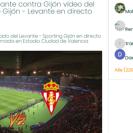
evante contra Gijón vídeo del 
 Gijón - Levante en directo 
Mol
Re
ado del Levante - Sporting Gijón en directo 
ornada en Estadio Ciudad de Valencia.
tr
trankh
Da
Alle (22