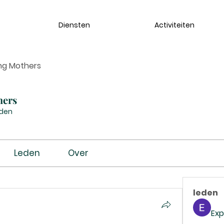
Diensten
Activiteiten
ng Mothers
hers
eden
Leden
Over
leden
Exp