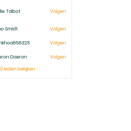
lie Talbot
Volgen
no Smidt
Volgen
ankhoa856325
Volgen
oa856325
eron Daeron
Volgen
9) leden bekijken