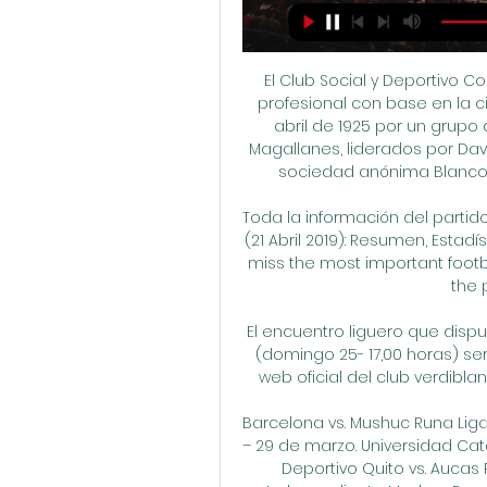
El Club Social y Deportivo Colo-Colo es una institución dedicada al fútbol profesional con base en la ciudad de Santiago, Chile.Fue fundado el 19 de abril de 1925 por un grupo de ex futbolistas del Club Social y Deportivo Magallanes, liderados por David Arellano.Desde 2005 es administrado por la sociedad anónima Blanco y Negro S.A. bajo un sistema de concesión.

Toda la información del partido Francana vs Taquaritinga en vivo de Paulista B (21 Abril 2019): Resumen, Estadísticas, Alineación y Resultados - Besoccer. Don't miss the most important football matches while navigating as usual through the pages of your choice.

El encuentro liguero que disputarán Racing y Real Valladolid B en El Sardinero (domingo 25- 17,00 horas) será televisado en directo a través de la página web oficial del club verdiblanco, www.realracingclub.es, y la APP RacingMovil.

Barcelona vs. Mushuc Runa Liga de Loja vs. Universidad Católica Décima Fecha – 29 de marzo. Universidad Católica vs. Barcelona Liga de Quito vs. Liga de Loja Deportivo Quito vs. Aucas River Plate vs. Emelec Deportivo Cuenca vs. Independiente Mushuc Runa vs. El Nacional. Undécima Fecha – 5 de abril. Aucas vs. Mushuc Runa Independiente vs.

El pleito entre Frida Sofía y Alejandra Guzmán está que arde, pues esta vez la respuesta de Frida a las declaraciones en que su madre 'le leyó la cartilla' y le ofreció apoyo para terapias fueron acompañadas de capturas de pantalla de una conversación en WhatsApp.

3- San Carlos Lwanga y sus 11 compañeros - Santo Ovidio (patrono de los sordos). 4- San Francisco Caracciolo. Santa patrona del Perú, ademas patrona de la Mujer, las costureras y floristas - Santa Margarita Ward - Santa Tecla Mártir 31- San Ramón Nonato (patrón de los partos, matronas, niños, embarazadas y personas acusadas falsamente)

Ve el perfil de Gabriela Tobias en LinkedIn, la mayor red profesional del mundo. Gabriela tiene 3 empleos en su perfil. Ve el perfil completo en LinkedIn y descubre los contactos y empleos de Gabriela en empresas similares.

Hinchas de Cerro Porteño y Olimpia se enfrentaron durante la final del torneo de futsal FIFA en la Secretaría Nacional de Deportes. El encuentro fue suspendido por los disturbios, que dejó heridos y varias personas detenidas. La final de futsal FIFA entre los clubes Cerro Porteño y el Olimpia

River Plate, campeón vigente de la Copa Libertadores de América, recibirá a Boca Juniors en el primer Superclásico correspondiente a la semifinal del máximo torneo continental, que tendrá su final única el 23 de noviembre en Santiago de Chile. El estadio Monumental de Núñez será el

VER Nacional vs Capiata en vivo en directo Fútbol Paraguayo. Nacional vs Capiata en vivo en directo.. Nacional vs Capiata en vivo en directo. Nacional y Deportivo Capiatá vienen de perder en sus presentaciones precedentes y esta tarde tienen cita en el estadio Arsenio Erico,. ASUNCIÓN …

Highlights Real Sporting vs Levante UD (0-0) - YouTube YouTube YouTube 2:08 YouTube LALIGA Hypermotion 9 dic 2023 9 dic 2023

Lima, 12 feb (EFE).- El Unión Huaral y el Bolognesi de Tacna se mantienen como líderes del torneo Apertura peruano, tras derrotar en la segunda jornada al Cienciano y al Universitario de Deportes, respectivamente. El Huaral hizo valer su condición de local para vencer por 1 a 0 al Cienciano, con

El bicampeón del fútbol salvadoreño, Santa Tecla, y el Futbolistas Asociados Santanecos (FAS) comparten el liderato del Apertura 2017 con 4 puntos, los mismos que otros tres equipos, pero con mejor cuota goleadora. -Resultados de la segunda jornada: Dragón 0-2 Santa Tecla Pasaquina 2-1 Audaz Chalatenango 3-2 Águila Sonsonate 0-0 Alianza.

Sporting de Gijón 0 Vs 0 Levante UD (EN VIVO - YouTube YouTube YouTube 2:20:50 YouTube eLive Sports 9 dic 2023 9 dic 2023 Falta: partido partido

Deportivo Morón y Belgrano se enfrentan este viernes 6 de septiembre por la cuarta fecha d