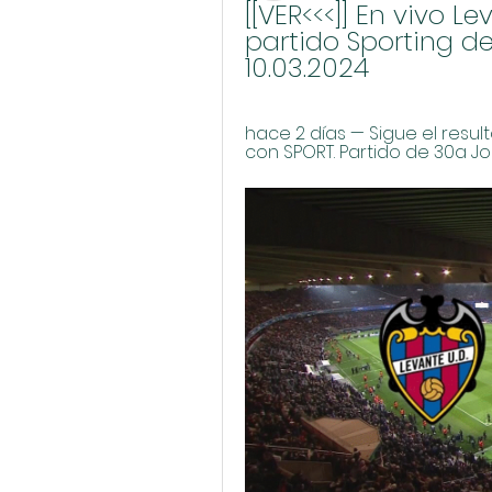
[[VER<<<]] En vivo L
partido Sporting de
10.03.2024
hace 2 días — Sigue el result
con SPORT. Partido de 30a J