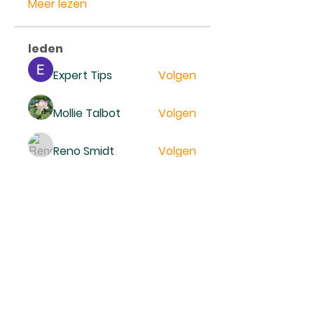
Meer lezen
leden
Expert Tips
Volgen
Mollie Talbot
Volgen
Reno Smidt
Volgen
trankhoa856325
Volgen
trankhoa856325
Daeron Daeron
Volgen
Alle (229) leden bekijken