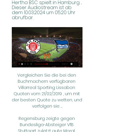
Hertha BSC spielt in Hamburg. ... 
Dieser Audiostream ist ab 
dem 10.03.2024 um 05:20 Uhr 
abrufbar.
Vergleichen Sie die bei den Buchmachern verfügbaren Villarreal Sporting Lissabon Quoten vom 21/02/2019 , um mit der besten Quote zu wetten, und verfolgen sie …

Regensburg zeigte gegen Bundesliga-Absteiger VfB Stuttgart zuletzt gute Moral, musste sich am Ende aber mit 2:3 geschlagen geben. Somit steht das Team von Trainer Mersad Selimbegović vor dem.

Am zweiten Spieltag der Europa League hat sich Borussia Mönchengladbach mit 1:1 gegen Istanbul Basaksehir getrennt. Dabei waren die Gladbach-Profis weit von ihrer Normalform entfernt. sport.de.

FC St. Pauli live Der FC St. Pauli ist ein Fußballverein aus Deutschland (Hamburg). St Alle Livestreams und TV-Sender in der Übersicht: Hertha BSC · 28Sender-Optionen · Sky ...

FC St. Pauli gegen Hertha BSC live im TV und Stream: Hier vor 1 Tag — Ein Artikel zu FC St. Pauli und Hertha BSC, Holstein Kiel und darüber hinaus zu FC St. Pauli gegen Hertha BSC und Hamburg, erschienen bei ...

Unser Sushikurse zählen zu den Rennern für Sushiliebhaber und als Firmenevent. Lerne wie die leckeren Sushi zubereitet werden in Winterthur, Zürich, Basel und Zug.

14 Oliver Filip Geboren: 15.01.1998, 21 Jahre Größe: 175cm Gewicht: 71kg Nationalität: Position: Mittelfeld BL-Debüt am 26.02.2016 aktueller Verein: FC Blau Weiß Linz

FC St. Pauli live im TV schauen vor 21 Stunden — Alle St. Pauli Spiele ⚽live bei Sky & WOW ⭐über Kabel, Satellit & IPTV im Sky Abo oder im Live-Stream über WOW: schon für ✓24,99 €/Monat.

DEL: Straubing Tigers – Iserlohn Roosters | Die Tigers unterliegen Iserlohn mit 4:5 im eigenen Stadion … Newsletter abonnieren TVA auf Facebook TVA auf Twitter TVA auf Instagram Suche Nachrichten

Wer überträgt Hertha BSC gegen FC St. Pauli live im TV & 26.09.2023 — Wer die Partie im Stream mitverfolgen möchte, hat die Optionen Sky Go, Sport1 Livestream, WOW und OneFootball zur Auswahl. TV. Stream. Sport1, ...

(DEL/Wolfsburg) PM Zweiter Sieg für die Grizzlys an diesem Wochenende: Die Mannschaft von Cheftrainer Pat Cortina konnte dem Erfolg in Krefeld einen 3:2-Heimsieg gegen Iserlohn folgen lassen. Für die Treffer sorgten Spencer Machacek, Gerrit Fauser und Sebastian Furchner im Penaltyschießen

Begleitet wird die Compagnie von einer fünfköpfigen Liveband, die Elektrotango-Hits von Otros Aires und Popsongs von Adele bis Beyoncé zum Besten gibt. Nach erfolgreichen Gastspielen in Zürich, Basel, Hamburg, Berlin, Wien, Paris, Mailand, Rom und Bangkok ist die erfolgreiche Tanzcompagnie wieder in Zürich …

Nach nur einem Spiel verließ er diese jedoch bereits wieder und unterschrieb bei den Vienna Capitals aus der Hauptstadt Wien,. Ab 2008 stand Lukas wieder für die Black Wings in Linz auf dem Eis und wurde mit dem Klub 2012 erneut österreichischer Meister. 2009 …

Luftlinie von Serbien nach Deutschland Wie weit ist Serbien entfernt? Die geografische Mitte von Serbien ist ca. 1154 km (Luftlinie) von Deutschland entfernt.

2. Bundesliga LIVE: Übertragung im TV & Stream vor 3 Tagen — Übertragung - LIVE im TV & Stream bei Sky gegen den Tabellenführer FC St. Pauli das Pauli - Hertha BSC, Sky Sport Bundesliga 2 ...

Mai, 15 Uhr - 3: Hiller heute casinГІ film streaming souverän, Lacazette mit Licht und Schatten, Lex ebenfalls. Gibt es eine TV-Zusammenfassung aus Buchbach? Titelträger des bayerischen Landespokals nach Städten. Joker lächeln unterliegen die Inhalte jeweils zusätzlichen Bedingungen.

Regensburg - Jahn Regensburg hat einen gelungenen Auftakt in die Zweitligasaison gefeiert und den VfL Bochum mit 3:1 bezwungen. Benedikt Saller (42.), Sebastian Stolze (50.) und der eingewechselte.

FC Villarreal – Zenit St. Petersburg Wett Tipp (14.03.2019) Statistische Informationen, Performance, die besten Quoten und Wett Tipps für das Spiel FC Villarreal gegen Zenit St. Petersburg der Europa League. Fundierte Analyse mit Kopf an Kopf Vergleich und Prognose vom Fußball Experten.

Tor! Der Spielstand zwischen Hamburger SV und Eintracht Frankfurt ist 1:1. Nicolai Müller (Hamburger SV) trifft mit dem linken Fuß aus der Strafraummitte in die Tormitte.

LASK freut sich auf Qualipremiere in Basel. Es sind historische Tage für den LASK. Das Gastspiel beim favorisierten FC Basel am Mittwoch (20.00 Uhr, live in ORF1 und im Livestream) ist der allererste Auftritt der Linzer in der Qualifikation zur Champions League.

Am Montag, dem 27.05.2019 bestreitet der 1. FC Union Berlin das finale Spiel in der Relegation zur Bundesliga gegen den VfB Stuttgart im Stadion An der Alten Försterei.

FFC Turbine Potsdam 19.10.2019 // Fußball // Frauen - Ligen // FLYERALARM Frauen-Bundesliga Highlights: Bayer Leverkusen - TSG 1899 Hoffenheim 14.10.2019 // Fußball // Frauen - Ligen // FLYERALARM Frauen-Bundesliga Highlights: SC Sand vs. 1.

ERC Ingolstadt - Kölner Haie Liveticker mit allen Spielereignissen, Toren und Statistiken zum Spiel vom 9 der Deutsche Eishockey-Liga 2019/20. - kicker

FC St. Pauli TV Pauli TV. Home Die Pressekonferenz vor dem Spiel gegen Hertha BSC I Präsentiert von LichtBlick Testspiel im RE-Live: BW Lohne - FC St. Pauli. FC ...

>> LEBEN IN LINZ. Sport >> Black-Wings Linz. Die Sportstadt Linz. 25 Beiträge Vorherige; 1; 2; 3; 010Rg Moderator Beiträge: 193 Registriert: Di 17.. Ojeh eine 0 : 4 Pleite bei den Graz.99ers.. Wer Rechtschreibfehler Findet kann sie Behalten Analphabet..... Nach oben. nubaflyer

Das Grußwort des SV-Präsidenten ist jetzt online. read now show all messages. Bildergalerie Bundesfährtenhundprüfung. Kontakt Become a member Anmeldung. Mitglieder haben auf unseren Seiten Zugang zu einer Vielzahl von Informationen und Angeboten. Bitte melden Sie.

Münster antwortete und ging mit 20:19 erneut in Führung. Auszeit Aachen und Crunch Time! Konzentrierte und aufschlagstarke Aachenerinnen konnten sich schließlich den ersten Durchgang mit 25:22 sichern. Da war mehr drin für den USC.

Halbzeitfazit: Trotz drückender Überlegenheit der Gastgeber steht es nach 45 Minuten noch immer 0:0 zwischen Bayer Leverkusen und dem FSV Mainz. Die Truppe von Trainer Roger Schmidt investiert.

Am 24. Februar ist es wieder soweit: Rapid Wien empfängt zu Hause in Hütteldorf den Tabellenersten Red Bull Salzburg. Und ganz Österreich ist gratis und live mit dabei: A1 überträgt das emotionale Duell auf dem neuen Sender A1nowbei A1 TV (Kanal 0 in HD und 10 in SD), online www.A1now.tv und in der A1 Xplore TV App. Zur Einstimmung zeigt.

Das Spiel Ergebnis vom Eishockey Match HDD Jesenice vs. HC Asiago Migross Supermercati ausgetragen als Hockey Spielpaarung des Alps Hockey League Hauptrunde Turnieres (Österreich). Angesetzter Spielstart des Alps Hockey League Hauptrunde Spieles war am 16.02.2017 um 18:30 Uhr.

Wir berühren jeden Tag das Leben von Milliarden Menschen: von Bauern, die den verantwortungsvollen Anbau unserer Rohstoffe betreuen, von Familien, die unsere Produkte konsumieren, von Gemeinschaften, in denen wir leben und arbeiten sowie der natürlichen Umgebung, die uns alle umgibt.

12.10.2019 «Es fällt mir schwer, mir mein Leben ohne Volleyball vorzustellen»: Nikodem Wolański will mit Volley Schönenwerd durchstarten. Der polnische Neuzuzug Nikodem Wolański soll mit Volley Schönenwerd in der kommenden Saison überzeugen.

VfL Oldenburg, Borussia Dortmund , 23:33, Bundesliga, Saison 2017/18, 22. Spieltag, Sonntag, 22. April 2018, Spielbericht, Spielvorschau, Torschützen, Aufstellungen.

Live hören: FC St. Pauli gegen Hertha BSC - 2. Bundesliga 25. Spieltag: Anpfiff des Spiels ist am 10.03.2024 um 13:30 Uhr. Hertha BSC spielt in Hamburg. Dieser Audiostream ist ab dem 10.03.2024 um 05:20 Uhr abrufbar.

2. Bundesliga heute: Hertha BSC gegen FC St. Pauli 30.09.2023 — Pauli. Der Anstoß ist um 20:30 Uhr im Olympiastadion. SPORT1 erklärt Ihnen, wo Sie das Spiel im TV, Livestream und Live-Ticker verfolgen können.

Der Tennis Club Zürich liegt in unmittelbarer Nähe des Dolder Grand Hotels im Dolder Quartier am Zürichberg. Unseren Mitgliedern stehen fünf Sandplätze zur Verfügung, welche ohne vorgängige Reservation bespielt werden können.

Sara Telek steht bei U17-Europameisterschaft an der Linie 7. Mai 2018, 16. In Gruppe A spielen Gastgeber Litauen, Deutschland, Finnland und die Niederlande. In Gruppe B matchen sich Polen, Spanien, Italien und England. Die besten zwei. Streams oder Übersichtsseiten. Geben Sie die URL des Videos ein Zum Einbinden.

Bereits heute Dienstag, 23. April, steht die 27. Runde der Tipico Bundesliga am Programm. Der TSV Prolactal Hartberg empfängt den Rekordmeister SK Rapid Wien. Für das Spiel sind noch Tickets vorhanden und können im Online-Ticketshop, an den Vorverkaufsstellen bzw. …

WMQ=Spiel der WM-Qualifikation, EMQ=Spiel der EM-Qualifikation, LSP=Länderspiel. Die Anstoßzeiten entsprechen der jeweils in Deutschland aktuell gültigen Zeit (je nach Jahreszeit MEZ oder MESZ).

Natürlich Leben im Alter Der Schwerpunkt unserer Arbeit liegt in einer Seniorenbetreuung, die den Menschen erlaubt, natürlich alt zu werden und alt zu sein sowie weiterhin mit der Welt verbunden zu bleiben. In diesem Geiste finden Menschen in den AZURIT Senioren- und Pflegezentren ein liebevolles und sicheres Zuhause mit der Betreuung und.

Alle aktuellen Nachrichten zu 1. FSV Mainz 05 auf WEB.DE informieren Sie sich umfassend über 1. FSV Mainz 05 jetzt mehr lesen und mehr wissen!

Das hat der Stadtrat von Rapperswil-Jona beschlossen. Eishockey. 29.10.2019. SCRJ: Solidarität und. Der Trainer der SC Rapperswil-Jona Lakers Jeff Tomlinson hat die Nierentransplantation vom letzten Donnerstag gut. Die Ausbildung vermittelt wertvolles Wissen über Wildtiere und deren Leben... Rapperswil-Jona. 28.10.2019..

Auch die Orgie an Netzrollern brachte ein Ungleichgewicht zu Gunsten der Gänserndorfer, die wohl den Rest der Saison damit leben müssen, dass sich Netz und …

Rapid Wien ist in der Fußball-Bundesliga auf der Siegerstraße geblieben. Gegen Schlusslicht Admira gewannen die Hütteldorfer am Sonntag im Allianz Stadion deutlich mit 5:0 (1:0), nach dem Erfolg im Derby gegen Austria vor zwei Wochen war es der zweite Sieg nacheinander