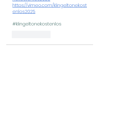
https://vimeo.com/klingeltonekost
enlos2025
#klingeltonekostenlos
Like
Reply
Over
Welcome to the group! You
can connect with other
members, ge
...
Meer lezen
leden
Expert Tips
Volgen
Mollie Talbot
Volgen