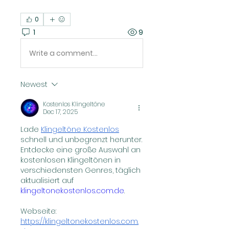
0
1
9
Write a comment...
Newest
Kostenlos Klingeltöne
Dec 17, 2025
Lade 
Klingeltöne Kostenlos​
schnell und unbegrenzt herunter. 
Entdecke eine große Auswahl an 
kostenlosen Klingeltönen in 
verschiedensten Genres, täglich 
aktualisiert auf 
klingeltonekostenlos.com.de
.
Webseite: 
https://klingeltonekostenlos.com.