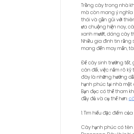
Trồng cây trong nhà khô
mà còn mang ý nghĩa t
thái và gần gũi với thi
ưa chuộng hiện nay, cây
xanh mướt, dáng cây th
Nhiều gia đình tin rằng
mang đến may mắn, tài 
Để cây sinh trưởng tốt, 
cân đối, việc nắm rõ kỹ 
đây là những hướng dẫn
hạnh phúc tại nhà một 
Bạn đọc có thể tham kh
đầy đủ và cụ thể hơn: 
cô
1. Tìm hiểu đặc điểm củ
Cây hạnh phúc có tên 