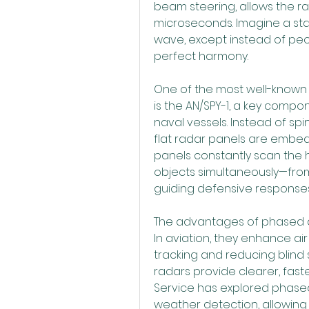
beam steering, allows the rada
microseconds. Imagine a st
wave, except instead of peop
perfect harmony.
One of the most well-known 
is the AN/SPY-1, a key comp
naval vessels. Instead of sp
flat radar panels are embedd
panels constantly scan the h
objects simultaneously—from 
guiding defensive responses 
The advantages of phased ar
In aviation, they enhance air
tracking and reducing blind
radars provide clearer, faste
Service has explored phased
weather detection, allowing