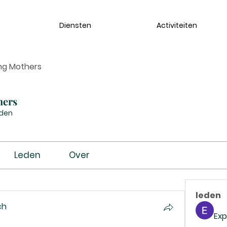
Diensten
Activiteiten
ng Mothers
hers
eden
Leden
Over
leden
ch
Exp