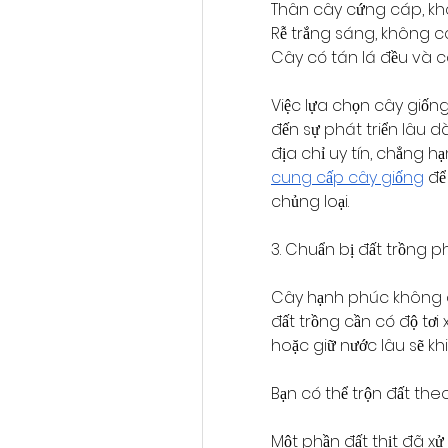
Thân cây cứng cáp, kh
Rễ trắng sáng, không có
Cây có tán lá đều và câ
Việc lựa chọn cây giống
đến sự phát triển lâu d
địa chỉ uy tín, chẳng hạ
cung cấp cây giống
 đ
chủng loại.
3. Chuẩn bị đất trồng 
Cây hạnh phúc không qu
đất trồng cần có độ tơi
hoặc giữ nước lâu sẽ kh
Bạn có thể trộn đất the
Một phần đất thịt đã x