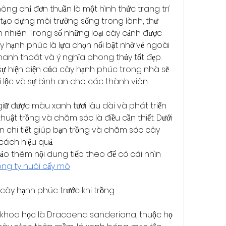
ng chỉ đơn thuần là một hình thức trang trí 
ạo dựng môi trường sống trong lành, thư 
ên nhiên. Trong số những loại cây cảnh được 
 hạnh phúc là lựa chọn nổi bật nhờ vẻ ngoài 
anh thoát và ý nghĩa phong thủy tốt đẹp. 
 sự hiện diện của cây hạnh phúc trong nhà sẽ 
lộc và sự bình an cho các thành viên.
giữ được màu xanh tươi lâu dài và phát triển 
thuật trồng và chăm sóc là điều cần thiết. Dưới 
 chi tiết giúp bạn trồng và chăm sóc cây 
cách hiệu quả.
ảo thêm nội dung tiếp theo để có cái nhìn 
ng ty nuôi cấy mô
a cây hạnh phúc trước khi trồng
khoa học là Dracaena sanderiana, thuộc họ 