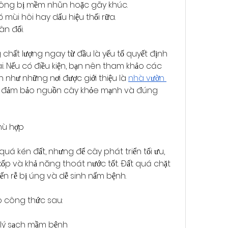
ông bị mềm nhũn hoặc gãy khúc.
 mùi hôi hay dấu hiệu thối rữa.
n đối.
 chất lượng ngay từ đầu là yếu tố quyết định 
ài. Nếu có điều kiện, bạn nên tham khảo các 
n như những nơi được giới thiệu là 
nhà vườn 
ể đảm bảo nguồn cây khỏe mạnh và đúng 
phù hợp
á kén đất, nhưng để cây phát triển tối ưu, 
 xốp và khả năng thoát nước tốt. Đất quá chặt 
iến rễ bị úng và dễ sinh nấm bệnh.
o công thức sau:
ử lý sạch mầm bệnh