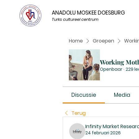
ANADOLU MOSKEE DOESBURG
Turks cultureel centrum
Home
Groepen
Worki
Working Mot
Openbaar
·
229 l
Discussie
Media
Terug
Infinity Market Resear
24 februari 2026