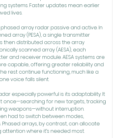
ting systems. Faster updates mean earlier 
ed lives.
phased array radar: passive and active. In 
ned array (PESA), a single transmitter 
s then distributed across the array 
onically scanned array (AESA), each 
tter and receiver module. AESA systems are 
capable, offering greater reliability and 
s, the rest continue functioning, much like a 
ne voice falls silent.
 especially powerful is its adaptability. It 
t once—searching for new targets, tracking 
ing weapons—without interruption. 
ften had to switch between modes, 
 Phased arrays, by contrast, can allocate 
g attention where it’s needed most.