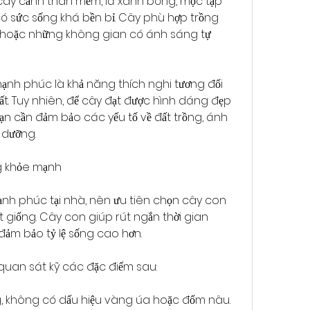
cây cảnh thân mềm, lá xanh bóng, mọc tập 
ó sức sống khá bền bỉ. Cây phù hợp trồng 
hoặc những không gian có ánh sáng tự 
ạnh phúc là khả năng thích nghi tương đối 
hất. Tuy nhiên, để cây đạt được hình dáng đẹp 
bạn cần đảm bảo các yếu tố về đất trồng, ánh 
 dưỡng.
g khỏe mạnh
ạnh phúc tại nhà, nên ưu tiên chọn cây con 
t giống. Cây con giúp rút ngắn thời gian 
ảm bảo tỷ lệ sống cao hơn.
quan sát kỹ các đặc điểm sau:
g, không có dấu hiệu vàng úa hoặc đốm nâu.