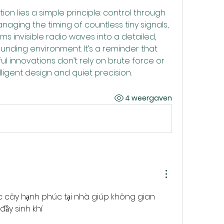
tion lies a simple principle: control through 
naging the timing of countless tiny signals, 
s invisible radio waves into a detailed, 
unding environment. It’s a reminder that 
 innovations don’t rely on brute force or 
ligent design and quiet precision.
4 weergaven
 cây hạnh phúc tại nhà giúp không gian 
đầy sinh khí