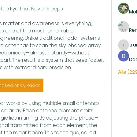
sible Eye That Never Sleeps
Mol
s matter and awareness is everything, 
Re
s one of the most remarkable 
eering. Unlike traditional radar systems 
tr
ing antennas to scan the sky, phased array 
trankh
ctronically—almost instantly—without 
Da
rt. The result is a system that sees faster, 
 with extraordinary precision.
Alle (22
hased Array Radar
dar works by using multiple small antennas 
 an array. Each antenna element emits 
ic lies in timing. By adjusting the phase—
gnal transmitted from each element, the 
 the radar beam. This technique, called 