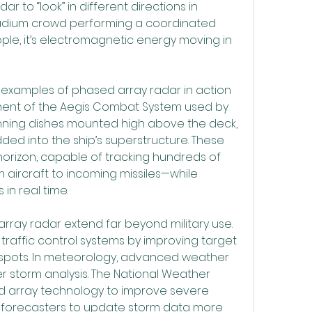
r to “look” in different directions in 
adium crowd performing a coordinated 
le, it’s electromagnetic energy moving in 
examples of phased array radar in action 
onent of the Aegis Combat System used by 
inning dishes mounted high above the deck, 
ed into the ship’s superstructure. These 
orizon, capable of tracking hundreds of 
aircraft to incoming missiles—while 
in real time.
ray radar extend far beyond military use. 
 traffic control systems by improving target 
 spots. In meteorology, advanced weather 
r storm analysis. The National Weather 
 array technology to improve severe 
 forecasters to update storm data more 