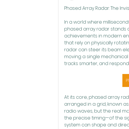
Phased Array Radar: The Invi
In a world where millisecond
phased array radar stands a
achievements in modern engin
that rely on physically rotat
radar can steer its beam ele
moving a single mechanical pa
tracks smarter, and responds
P
At its core, phased array ra
arranged in a grid, known as
radio waves, but the real mag
the precise timing—of the si
system can shape and direct