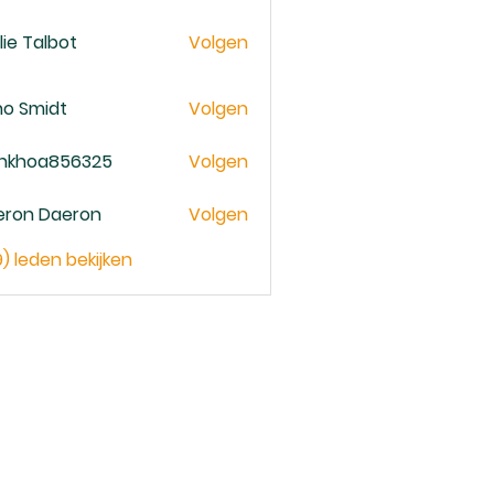
lie Talbot
Volgen
no Smidt
Volgen
ankhoa856325
Volgen
oa856325
eron Daeron
Volgen
9) leden bekijken