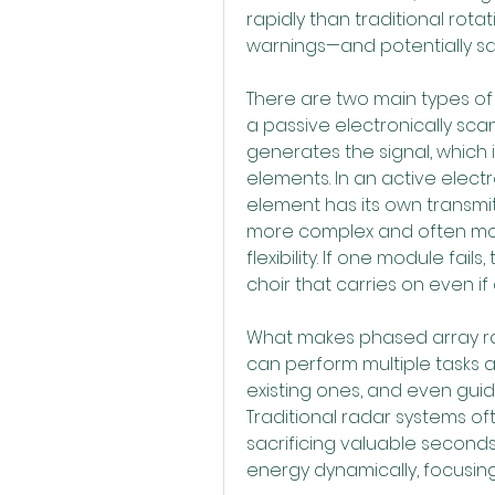
rapidly than traditional rota
warnings—and potentially sav
There are two main types of 
a passive electronically scan
generates the signal, which i
elements. In an active electr
element has its own transmi
more complex and often more 
flexibility. If one module fail
choir that carries on even if o
What makes phased array radar
can perform multiple tasks a
existing ones, and even guid
Traditional radar systems o
sacrificing valuable seconds.
energy dynamically, focusin