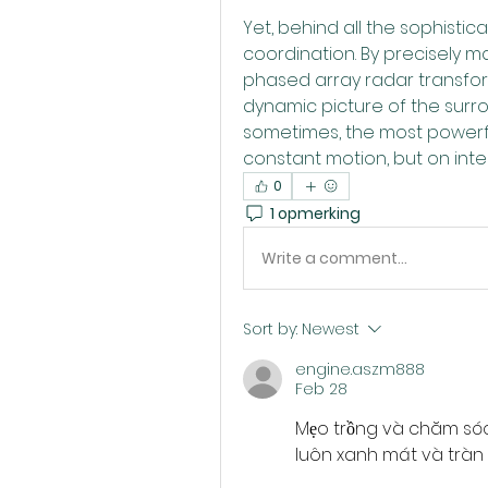
Yet, behind all the sophistica
coordination. By precisely ma
phased array radar transform
dynamic picture of the surro
sometimes, the most powerful
constant motion, but on intel
0
1 opmerking
Write a comment...
Sort by:
Newest
engine.aszm888
Feb 28
Mẹo trồng và chăm sóc
luôn xanh mát và tràn 