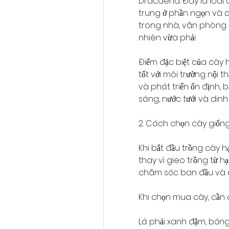
Dracaena. Đây là loài 
trung ở phần ngọn và c
trong nhà, văn phòng 
nhiên vừa phải.
Điểm đặc biệt của cây h
tốt với môi trường nội t
và phát triển ổn định, 
sáng, nước tưới và dinh
2. Cách chọn cây giốn
Khi bắt đầu trồng cây h
thay vì gieo trồng từ hạ
chăm sóc ban đầu và đ
Khi chọn mua cây, cần 
Lá phải xanh đậm, bón