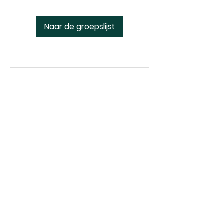
Naar de groepslijst
ANADOLU MOSKEE
DOESBURG
Oranjesingel 20 6981 GZ Doesburg |
hdvdoesburg@vakif.nl
| Tel:
0313 473
132
©2024 by Anadolu Moskee Doesburg