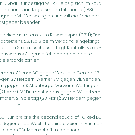
Fußball-Bundesliga will RB Leipzig sich im Pokal 
 Trainer Julian Nagelsmann tritt heute (18.30 
enen VfL Wolfsburg an und will die Serie der 
stgeber beenden.

n Nichtantretens zum Reservespiel (08.11.); Der 
pätestens 29.11.2019 beim Verband eingelangt 
 beim Strafausschuss erfolgt. Kontroll-, Melde-, 
ausschuss Aufgrund fehlender/fehlerhafter 
pielercards zahlen:

bern; Werner SC gegen Westfalia Gemen; 18. 
gegen SV Herbern; Werner SC gegen VfL Senden; 
rbern gegen TuS Altenberge; Vorwärts Wettringen 
21. März): SV Eintracht Ahaus gegen SV Herbern; 
fen; 21. Spieltag (28. März): SV Herbern gegen 
IG.

 Bull Juniors are the second squad of FC Red Bull 
 Regionalliga West, the third division in Austrian 
offenen Tür. Mannschaft.. International 