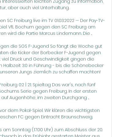
 Interessierten leichten Zugang zu Information, 
tur, aber auch viel Unterhaltung.

 SC Freiburg live im TV 01.03.2022 — Der Pay-TV-
Spiel VfL Bochum gegen den SC Freiburg am 
n wird die Partie Marcus Lindemann. Die ...

gegen die SGS F-Jugend So fängt die Woche gut 
ten die Kicker der Borbecker F-Jugend gegen 
 viel Druck und Geschwindigkeit gingen die 
en Halbzeit 3:0 in Führung - bis die Schönebecker 
d unseren Jungs ziemlich zu schaffen machten!

reiburg 0:2 | 21. Spieltag Das war's, nach fünf 
ochums Serie gegen Freiburg. In der ersten 
l auf Augenhöhe, im zweiten Durchgang ...

or dem Pokal-Spiel. Wir klären die wichtigsten 
leschen FC gegen Eintracht Braunschweig.

 am Sonntag (17.00 Uhr) zum Abschluss der 20. 
hwach in das Frühjahr gestarten Meister aus 