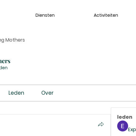
Diensten
Activiteiten
ng Mothers
hers
eden
Leden
Over
leden
Exp