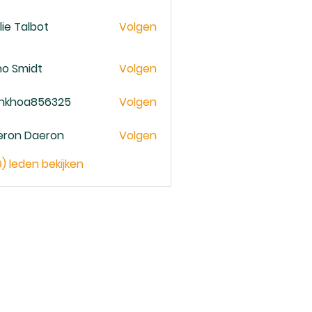
lie Talbot
Volgen
no Smidt
Volgen
ankhoa856325
Volgen
oa856325
eron Daeron
Volgen
9) leden bekijken