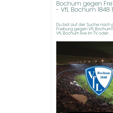
Bochum gegen Freib
- VfL Bochum 1848 
Du bist auf der Suche nach p
Freiburg gegen VfL Bochum? 
VfL Bochum live im TV oder ...