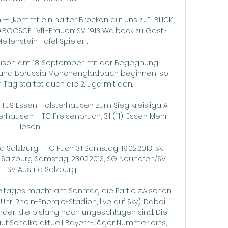
— „Kommt ein harter Brocken auf uns zu“ · BLICK 
#BOCSCF · VfL-Frauen: SV 1913 Walbeck zu Gast · 
ilenstein: Tafel Spieler ...

Saison am 18. September mit der Begegnung 
und Borussia Mönchengladbach beginnen, so 
 Tag startet auch die 2. Liga mit den.

 TuS Essen-Holsterhausen zum Sieg Kreisliga A 
hausen – TC Freisenbruch, 3:1 (1:1), Essen Mehr 
lesen

a Salzburg - FC Puch 3:1 Samstag, 19.02.2013, SK 
a Salzburg Samstag, 23.02.2013, SG Neuhofen/SV 
 - SV Austria Salzburg

eltages macht am Sonntag die Partie zwischen 
 Uhr, Rhein-Energie-Stadion, live auf Sky). Dabei 
nder, die bislang noch ungeschlagen sind. Die 
uf Schalke aktuell Bayern-Jäger Nummer eins, 