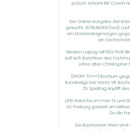
jedoch scheint RB-Coach Ha
Die Online-Ausgabe der Kreisz
gesucht . BÖBLINGEN (red). Laut
am Donnerstagmorgen gegen 5
ein Sachschade
Medien: Leipzig will PSG-Profi Nk
soll sich Berichten des Fachmag
Jahre alten Christopher
[SPORT-TV===] Bochum gegen 
Bundesliga live hören VfL Bochum
25. Spieltag: Anpfiff des
DFB-Pokal live im Free-TV und S
SC Freiburg gastiert am Mittwo
Du die Part
Die Büchereien Wien sind