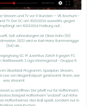
ve-Stream und TV vor 11 Stunden — VfL Bochum - 
und TV: Der SC am 10.03.2024 auswärts gegen 
ängt am 10.03.2024 Freiburg auf ...

ft... Seit Jahresbeginn ist Oliver Kahn (51) 
dmeister, 2022 wird er Karl-Heinz Rummenigge 
(64) als …

 Begegnung SC YF Juventus Zürich II gegen FC 
 Wettbewerb 2. Liga interregional - Gruppe 5

ga im Überblick: Programm, Spielplan, Stream, 
siv Live von MagentaSport gestreamt. Wann, wer, 
was streamt.

read zu eröffnen. Der pfeift nur für Hoffenheim, 
 Bestes Beispiel: Hoffenheim "erobert" auf Höhe 
kein Hoffenheimer den Ball spielt, sondern nur in 
Berliner reinrutschen.
