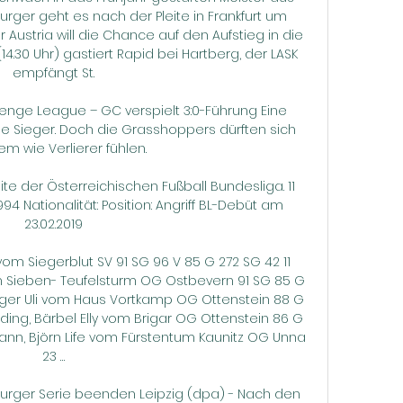
burger geht es nach der Pleite in Frankfurt um 
ustria will die Chance auf den Aufstieg in die 
4.30 Uhr) gastiert Rapid bei Hartberg, der LASK 
empfängt St.

enge League – GC verspielt 3:0-Führung Eine 
e Sieger. Doch die Grasshoppers dürften sich 
em wie Verlierer fühlen.

ite der Österreichischen Fußball Bundesliga. 11 
4 Nationalität: Position: Angriff BL-Debüt am 
23.02.2019

om Siegerblut SV 91 SG 96 V 85 G 272 SG 42 11 
m Sieben- Teufelsturm OG Ostbevern 91 SG 85 G 
udger Uli vom Haus Vortkamp OG Ottenstein 88 G 
ding, Bärbel Elly vom Brigar OG Ottenstein 86 G 
ann, Björn Life vom Fürstentum Kaunitz OG Unna 
23 …

fsburger Serie beenden Leipzig (dpa) - Nach den 