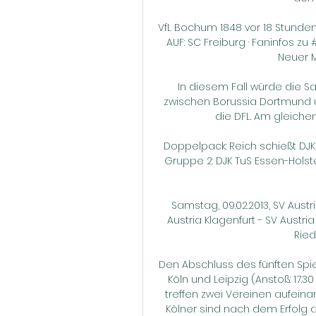
VfL Bochum 1848 vor 18 Stunden 
AUF: SC Freiburg · Faninfos zu 
Neuer Me
In diesem Fall würde die 
zwischen Borussia Dortmund 
die DFL. Am gleichen
Doppelpack: Reich schießt DJK
Gruppe 2: DJK TuS Essen-Holster
Samstag, 09.02.2013, SV Austri
Austria Klagenfurt - SV Austri
Ried
Den Abschluss des fünften Spi
Köln und Leipzig (Anstoß: 17.30
treffen zwei Vereinen aufeina
Kölner sind nach dem Erfolg a