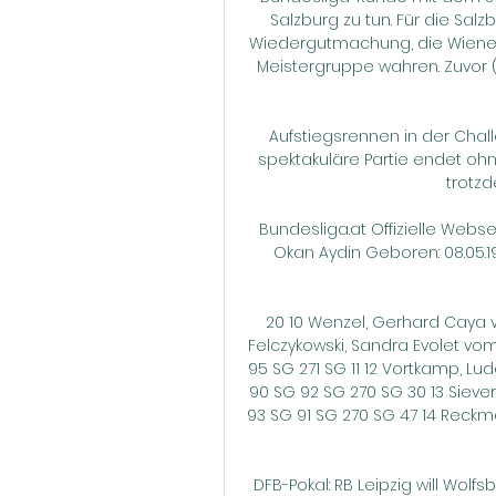
Salzburg zu tun. Für die Salz
Wiedergutmachung, die Wiener A
Meistergruppe wahren. Zuvor (1
Aufstiegsrennen in der Chall
spektakuläre Partie endet ohn
trotzd
Bundesliga.at Offizielle Webse
Okan Aydin Geboren: 08.05.199
20 10 Wenzel, Gerhard Caya v
Felczykowski, Sandra Evolet vo
95 SG 271 SG 11 12 Vortkamp, L
90 SG 92 SG 270 SG 30 13 Siever
93 SG 91 SG 270 SG 47 14 Reckm
DFB-Pokal: RB Leipzig will Wol