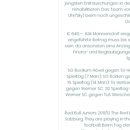
jüngsten Enttäuschungen in der 
rehabilitieren. Das Team von
Uhr/Sky) beim noch ungeschlag
Ga
€ 640,--: ASK Mannersdorf wege
angeführte Betrag muss bis s
sein, da ansonsten eine Anzeige
Finanz- und Beglaubigungs
S
SG Bockum Hövel gegen SV Her
Spieltag (7. März): SG Borken 
19. Spieltag (14. März): SV He
gegen Werner SC; 20. Spieltag (
Werner SC gegen TuS Wiescherhö
Red Bull Juniors 2011/12 The Red
Salzburg. They are playing in the
football. Beim Tag der 