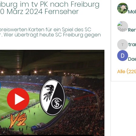
urg im tv PK nach Freiburg 
10 März 2024 Fernseher
Mol
reiswerten Karten für ein Spiel des SC 
Re
... Wer überträgt heute SC Freiburg gegen 
tr
trankh
Da
Alle (22