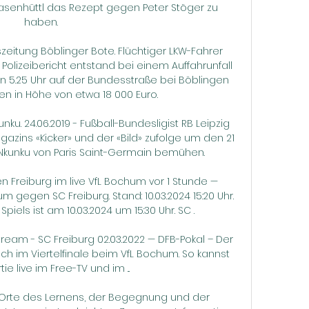
senhüttl das Rezept gegen Peter Stöger zu 
haben.

eitung Böblinger Bote. Flüchtiger LKW-Fahrer 
 Polizeibericht entstand bei einem Auffahrunfall 
.25 Uhr auf der Bundesstraße bei Böblingen 
n in Höhe von etwa 18 000 Euro.

unku. 24.06.2019 - Fußball-Bundesligist RB Leipzig 
azins «Kicker» und der «Bild» zufolge um den 21 
 Nkunku von Paris Saint-Germain bemühen.

Freiburg im live VfL Bochum vor 1 Stunde — 
 gegen SC Freiburg. Stand: 10.03.2024 15:20 Uhr. 
 Spiels ist am 10.03.2024 um 15:30 Uhr. SC .

tream - SC Freiburg 02.03.2022 — DFB-Pokal – Der 
ch im Viertelfinale beim VfL Bochum. So kannst 
ie live im Free-TV und im ...

 Orte des Lernens, der Begegnung und der 