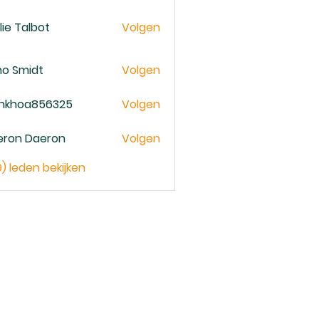
lie Talbot
Volgen
no Smidt
Volgen
ankhoa856325
Volgen
oa856325
eron Daeron
Volgen
9) leden bekijken