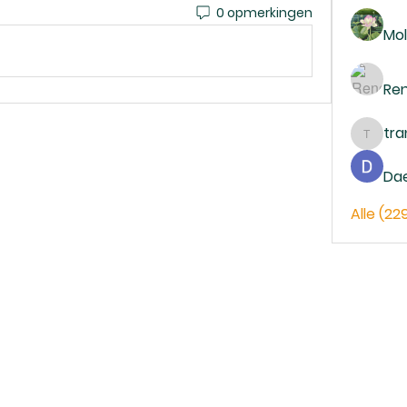
0 opmerkingen
Mol
Re
tr
trankh
Da
Alle (22