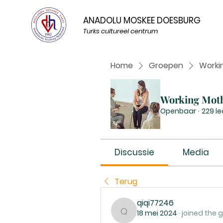
ANADOLU MOSKEE DOESBURG
Turks cultureel centrum
Home
Groepen
Worki
Working Mot
Openbaar
·
229 l
Discussie
Media
Terug
qiqi77246
18 mei 2024
·
joined the 
qiqi77246