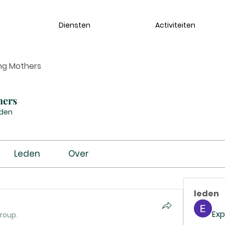
Diensten
Activiteiten
ng Mothers
hers
eden
Leden
Over
leden
Exp
group.