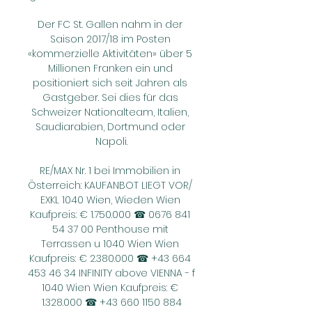
Der FC St. Gallen nahm in der 
Saison 2017/18 im Posten 
«kommerzielle Aktivitäten» über 5 
Millionen Franken ein und 
positioniert sich seit Jahren als 
Gastgeber. Sei dies für das 
Schweizer Nationalteam, Italien, 
Saudiarabien, Dortmund oder 
Napoli.

RE/MAX Nr. 1 bei Immobilien in 
Österreich: KAUFANBOT LIEGT VOR/ 
EXKL 1040 Wien, Wieden Wien 
Kaufpreis: € 1.750.000 ☎ 0676 841 
54 37 00 Penthouse mit 
Terrassen u 1040 Wien Wien 
Kaufpreis: € 2.380.000 ☎ +43 664 
453 46 34 INFINITY above VIENNA - f 
1040 Wien Wien Kaufpreis: € 
1.328.000 ☎ +43 660 1150 884
