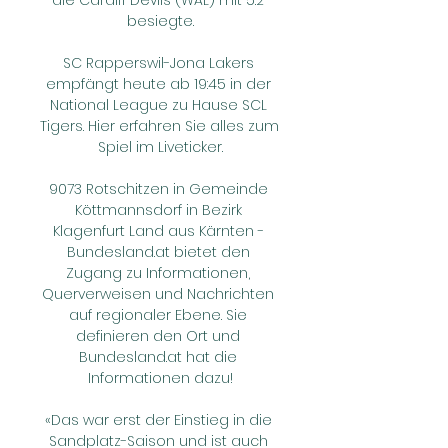
die Cardiff Devils (WAL) mit 5:2 
besiegte.

SC Rapperswil-Jona Lakers 
empfängt heute ab 19:45 in der 
National League zu Hause SCL 
Tigers. Hier erfahren Sie alles zum 
Spiel im Liveticker.

9073 Rotschitzen in Gemeinde 
Köttmannsdorf in Bezirk 
Klagenfurt Land aus Kärnten - 
Bundesland.at bietet den 
Zugang zu Informationen, 
Querverweisen und Nachrichten 
auf regionaler Ebene. Sie 
definieren den Ort und 
Bundesland.at hat die 
Informationen dazu!

«Das war erst der Einstieg in die 
Sandplatz-Saison und ist auch 