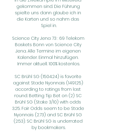
in die Zweikämpfe im Mittelfeld 
gekommen sind. Die Führung 
spielte uns dann glaube ich in 
die Karten und so nahm das 
Spiel in.

Science City Jena 73 : 69 Telekom 
Baskets Bonn von Science City 
Jena. Alle Termine im eigenen 
Kalender. Einmal hinzufügen. 
Immer aktuell. 100% kostenlos.

SC Brühl SG (1504.24) is favorite 
against Stade Nyonnais (1491.25) 
according to ratings from last 
round. Betting Tip: Bet on (2) SC 
Brühl SG (Stake 3/10) with odds 
3.25. Fair Odds seem to be Stade 
Nyonnais (2.73) and SC Brühl SG 
(2.53). SC Brühl SG is underrated 
by bookmakers.
