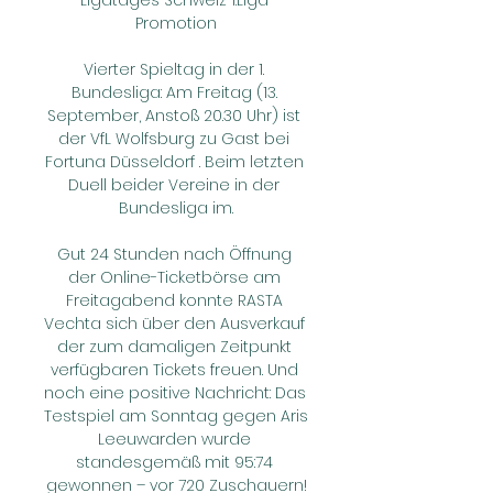
Ligatages Schweiz 1.Liga 
Promotion

Vierter Spieltag in der 1. 
Bundesliga: Am Freitag (13. 
September, Anstoß 20.30 Uhr) ist 
der VfL Wolfsburg zu Gast bei 
Fortuna Düsseldorf . Beim letzten 
Duell beider Vereine in der 
Bundesliga im.

Gut 24 Stunden nach Öffnung 
der Online-Ticketbörse am 
Freitagabend konnte RASTA 
Vechta sich über den Ausverkauf 
der zum damaligen Zeitpunkt 
verfügbaren Tickets freuen. Und 
noch eine positive Nachricht: Das 
Testspiel am Sonntag gegen Aris 
Leeuwarden wurde 
standesgemäß mit 95:74 
gewonnen – vor 720 Zuschauern!
