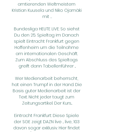
amtierenden Weltmeistern 
Kristian Kuusela und Niko Ojamäki 
mit …

Bundesliga HEUTE LIVE: So siehst 
Du den 25. Spieltag im Danach 
spielt Eintracht Frankfurt gegen 
Hoffenheim um die Teilnahme 
am internationalen Geschäft. 
Zum Abschluss des Spieltags 
greift dann Tabellenführer ...

Wer Medienarbeit beherrscht, 
hat einen Trumpf in der Hand. Die 
Basis guter Medienarbeit ist der 
Text. Nicht jeder taugt zum 
Zeitungsartikel. Der Kurs...

Eintracht Frankfurt: Diese Spiele 
der SGE zeigt DAZN live ... live, 103 
davon sogar exklusiv. Hier findet 