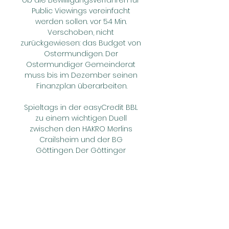
ob die Bewilligungsverfahren für 
Public Viewings vereinfacht 
werden sollen. vor 54 Min. 
Verschoben, nicht 
zurückgewiesen: das Budget von 
Ostermundigen. Der 
Ostermundiger Gemeinderat 
muss bis im Dezember seinen 
Finanzplan überarbeiten.

Spieltags in der easyCredit BBL 
zu einem wichtigen Duell 
zwischen den HAKRO Merlins 
Crailsheim und der BG 
Göttingen. Der Göttinger 
Auswärtserfolg sorgt dabei für 
den Klassenerhalt der Veilchen. 
BG Göttingen bleibt in der 
Bundesliga. Bis zuletzt steckte die 
BG Göttingen im Abstiegskampf 
in der easyCredit BBL. Die Sorgen 
um den.
