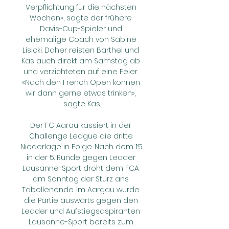
Verpflichtung für die nächsten 
Wochen», sagte der frühere 
Davis-Cup-Spieler und 
ehemalige Coach von Sabine 
Lisicki. Daher reisten Barthel und 
Kas auch direkt am Samstag ab 
und verzichteten auf eine Feier. 
«Nach den French Open können 
wir dann gerne etwas trinken», 
sagte Kas.

Der FC Aarau kassiert in der 
Challenge League die dritte 
Niederlage in Folge. Nach dem 1:5 
in der 5. Runde gegen Leader 
Lausanne-Sport droht dem FCA 
am Sonntag der Sturz ans 
Tabellenende. Im Aargau wurde 
die Partie auswärts gegen den 
Leader und Aufstiegsaspiranten 
Lausanne-Sport bereits zum 