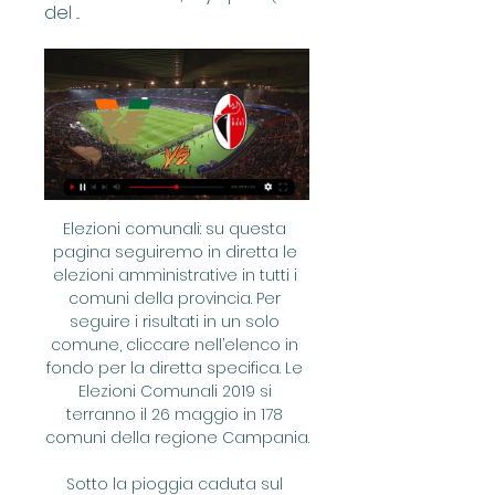
del ...
Elezioni comunali: su questa pagina seguiremo in diretta le elezioni amministrative in tutti i comuni della provincia. Per seguire i risultati in un solo comune, cliccare nell’elenco in fondo per la diretta specifica. Le Elezioni Comunali 2019 si terranno il 26 maggio in 178 comuni della regione Campania.

Sotto la pioggia caduta sul “Bravi”, ieri pomeriggio, il Bra ha dovuto lasciare lo scettro alla Lavagnese. A tre giorni dalla bella prova di Sarzana, i giallorossi sono parsi sotto tono e, a tratti, irriconoscibili, poi sconfitti per 1-3 dai bianconeri genovesi.

Venezia - Bari: diretta live e risultato in tempo reale 8 ore fa — Venezia Bari cronaca diretta live risultato in tempo reale. La Dove vedere in tv e streaming la gara valida per la 29ma giornata di Serie B.

Oggi si torna in campo per giocare l'anticipo della quattordicesima giornata del Campionato Primavera. Ecco di seguito tutto il programma e la classifica..

Dove vedere Roma Barcellona in diretta TV: La partita, con calcio d’inizio fissato alle 20,45, sarà visibile su Premium Sport (canale 370) e Premium Sport HD (canale 380) solo ed esclusivamente per gli abbonati a Mediaset Premium. Dove vedere Roma Barcellona in streaming live gratis: Gli abbonati

INVERUNO-SONDRIO 2-1 Marcatori: Broggini al 29', Spaggiari su rigore al 46' pt; Chessa al 3' st. INVERUNO (3-5-2. Chessa, Lazzaro, Demasi (dal 24' st Marioli), Leotta; Broggini (dal 42' st Rivaletto. Diretta Calcio Sondrio Blog - La Provincia di Lecco Edizione Digitale | Abbonamenti.

Milano, 11 agosto 2019 - Si gioca oggi, domenica 11 agosto, il secondo turno della Coppa Italia di calcio, che si disputa con una partita unica in casa della testa di serie, ovvero la squadra di serie B (avversarie le formazioni di serie C che hanno superato il primo turno). In caso di parità, si

RADIO 103: emittente di Chieti fondata da Carlo Bonetti e dal professor Andrea Ledda (oggi noto andrologo) sede in via Ravizza 70 a Chieti, irradiava i suoi programmi dai 99,000 e 102,800, viene registrata come “quotidiano radiodiffuso” con direttore Luigi Paragone, 103 mhz in modulazione di frequenza con 25 w sufficienti per operare nel raggio di circa 60 chilometri dello studio, copre un.

Il mondo è ancora più bello visto dalla sella di una bicicletta. Forse è per questo che sempre più turisti scelgono le due ruote per staccare dalla frenesia quotidiana e scoprire un modo nuovo di vivere le bellezze naturali, le tradizioni, la cultura, l’enogastronomia.

Bari-Venezia: dove vederla Tv e Diretta Streaming, Sky o 1 mar 2023 — Bari-Venezia è trasmessa in diretta da Dazn, a partire dalle ore 20:30 del giorno 01-03-2023. Per vedere la partita occorre prima di tutto ...

diretta della civiltà egizia all'informazione diretta da parte degli Europei che, nelle grandi sale del museo del Louvre di Parigi, videro per la prima volta i ca-polavori della committenza regale dei faraoni. L'av-venimento delle spedizioni napoleoniche, quindi, ebbe una valenza non solamente storico-politica ma

L'appuntamento è per domani, a partire dalle 13,30, fino a dopo le 22 con i Misteri di Trapani. I "Quadri" rappresentazioni sacre che affondano le radici nella dominazione spagnola, si tingono di barocco, hanno una fisionomia forte, la stessa che ormai appartiene alla città da secoli.

Conferenza Stampa per Giampiero Pinzi allo Stadio Euganeo, subito dopo il rinnovo con il Padova fino al 2019: “Sono molto contento di continuare questa avventura, credo di essermi meritato la conferma e di giocare in B, un campionato molto migliore rispetto alla C. C’è stato un po’ un tira e molla, ma alla fine la mia.

Pronostico e statistiche dell'incontro di calcio Sampdoria - Juventus di Italia Serie A del 19/11/2017. Disponibili anche tutti i pronostici della giornata del campionato Italia Serie A

La bella addormentata, è di Charles Perrault. Prima ancora di Perrault, l’italiano Giambattista Basile (nella raccolta “Lo cunto de li cunti”) narra di una principessa addormentata per un incantesimo nel meridione dell’Italia. Al racconto di Basile, Perrault si ispira per la sua versione

La Segunda División è la seconda divisione del calcio peruviano. È organizzata dalla FPF, la federazione calcistica peruviana. Il campionato è composto da 2 fasi: la prima fase con girone all'italiana tra tutte le squadre partecipanti; nella seconda fase le squadre sono …

Come vedere Bari-Venezia in diretta streaming (Serie B) 1 mar 2023 — diretta streaming la partita per la giornata 27 di Serie B. Come vedere Bari-Venezia in streaming (Serie B). Entertainment Sport TV Film e Serie ...

Venezia in diretta tv 25.11.2023 3 ore fa — | Les 24h 25 nov 2023 — 3 ore fa — Bari vs Venezia in diretta streaming 25 novembre 2023 Ammonizione per Andrea Favilli (Ternana)!. Ternana logo. 70'.

L'Empoli torna alla vittoria dopo sei turni in cui aveva raccolto un solo punto. Era la giornata degli ex Lodi e Campilongo, che esordiva sulla panchina ciociara proprio nel suo vecchio stadio. Finisce

Sidicopy S.r.l., con sede in Firenze (FI), viale F.lli Rosselli n.29R, partita IVA e codice fiscale 05079720487, per l’importo di € 669,00 (di cui Euro 20,00 per oneri per la sicurezza) – Iva esclusa. Direzione Regionale della Toscana _____ Settore Gestione Risorse Ufficio Risorse materiali AGE.AGEDRTOS.TRASMISSIONE DEI DOCUMENTI TRA.

⚽ LE PAGELLAZZE™ di CESENA-SPEZIA ⚽ È come La Cura, solo che non c’è Battiato, ma Castori IL MIGLIORE Rigione IL PEGGIORE Kone ⚽ Basta un gol per...

L’incontro ravvicinato tra Liverpool e Tottenham, arrivato a dama ribaltando incredibilmente sul gong l’Ajax (2-3) con una epica tripletta di Lucas Moura, altro scarto di lusso del Psg per fare spazio alle bizze di Neymar, sembra quasi un segno del destino: in finale, quasi in fotocopia, vanno le due squadre che sono riuscite in semifinale.

Incendio doloso a Bologna, treni in tilt. Ritardi e disagi da Nord a Sud (foto) Mattinata di caos non soltanto a Bologna, ma anche in altre stazioni, da Nord al centro Italia. Numerosi ritardi ma anche cancellazioni di treni. La linea più penalizzata è la Milano-Bologna, quella interessata dall

La diretta live di Robur Siena-Pistoiese, match valido per la settima giornata di Serie C 2019/2020. Nel girone A scendono in campo i bianconeri e gli arancioni per questo derby toscano. I padroni di casa fin qui hanno alternato perfettamente vittorie e sconfitte e devono trovare continuità,.

AMOROSI - Fine settimana pasquale all'insegna del botta e risposta in Valle Telesina. Alla nota del consigliere di minoranza di Telese Terme, Angela

De Laurentiis: 'Siamo in linea con squadre top europee, Juve con CR7 ha alzato asticella' Il presidente del Napoli, al Corriere della Sera, ha parlato di tanti temi, dalla Serie A fino all'idea di una nuova competizione europea.

Serie B, Bari - Venezia: dove vedere la partita in diretta tv e 1 mar 2023 — Gli utenti Sky potranno seguire la partita anche sull'app SkyGO. La partita verrà trasmessa anche su Dazn, Helbiz Live e in pay-per-view su ...

Una collezione di tram d´epoca per vivere un´esperienza unica nel cuore di Roma. Veicoli di linea e strutture aziendali per attività cinematografiche. Servizi di noleggio Gran Turismo con conducente e servizi di navetta per Aziende.

Bari in tv e diretta streaming: dove vederla, canale, orario d' 8 ott 2022 — Per l'ottava giornata di Serie B si affrontano Venezia e Bari. I padroni di casa si sono rilanciati in classifica dopo la vittoria esterna a ...

I am Calcio, social magazine sul mondo del calcio. Classifiche, pronostici e. Modena, OltrepoVoghera, Pavia, Pergolettese, Reggio Audace, San Marino, Sasso Marconi, Vigor Carpaneto). La stagione parte il 16/09/2018 e si. Serie D COPPA ITALIA SERIE D - Foggia-Turris LIVE, diretta testuale del match 16 Ottobre 2019 alle 17:30;.

elezione diretta del sindaco e del consiglio comunale Liste dei candidati per l’elezione diretta alla carica di sindaco e di n. 16 consiglieri comunali, che avrà luogo domenica 26 maggio 2019. (Artt. 72 e 73 del decreto legislativo 18 agosto 2000, n. 267. ed art. 34 del testo unico 16 maggio 1960, n. 570, e successive modificazioni).

Bari-Venezia: dove vederla Tv e Diretta Streaming, Sky o 25 nov 2023 — Bari-Venezia è trasmessa in diretta da Dazn, a partire dalle ore 14:00 del giorno 25-11-2023. La partita sarà trasmessa in diretta anche da Sky ...

2010-5-21 · Mi chiamo Florida Copa, femmina, nata il 06/03/1986 a Durazzo, in Albania. Sin da piccola sono emigrata in Italia con i genitori e le sorelle. Assieme a tutta …

Pontedera-Robur Siena- Esordio negativo in campionato per entrambe le compagini, sconfitte rispettivamente contro Rieti e Ternana con il punteggio di 2-1. Questo pomeriggio, con calcio d’inizio alle ore 15.00 allo Stadio “Ettore Mannucci.

Il club canottieri Roggero di Lauria ha presentato il suo programma di attività che sarà incentrato sul ritorno alle regate d'altura. Due gli appuntamenti in calendario: il 21 agosto il ritorno alla Palermo Montecarlo dopo quattro anni di assenza e il 19 ottobre l'esordio alla Rolex Middle Sea Race.

Usiamo i cookies per assicurarti la migliore esperienza sul nostro sito. Navigando sul nostro sito, accetti l'uso dei cookies. Approfondimento OK

Ecco le formazioni ufficiali di Perugia e Cosenza che si sfideranno a partire dalle ore 15:00 presso lo stadio "Renato Curi". PERUGIA (4-3-1-2):.

Il prelodato critico, riscontra “contrassegni evidenti e vigorosi dell’arte così detta normanna” nella finestra della sagrestia della cattedrale di Messina, mentre questa altro non è se non un saggio di quell’architettura genialissima, frammista di elementi locali e spagnuoli, fiorita in Messina e nelle provincia intorno agli ultimi.

Bari-Venezia, streaming e diretta TV: Sky, NOW o DAZN 23 nov 2023 — La partita prevista per le 14:00 di sabato 25 novembre sarà disponibile sia su Sky (e NOW), che su DAZN. Sulla prima piattaforma sarà possibile ...

Improbabili vicende di seduzione, equivoci e relazioni extraconiugali s