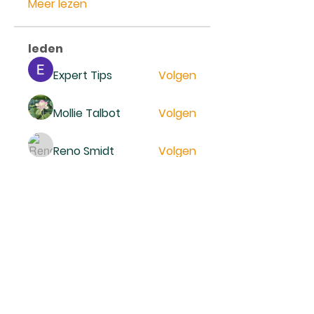
Meer lezen
leden
Expert Tips
Volgen
Mollie Talbot
Volgen
Reno Smidt
Volgen
trankhoa856325
Volgen
trankhoa856325
Daeron Daeron
Volgen
Alle (229) leden bekijken