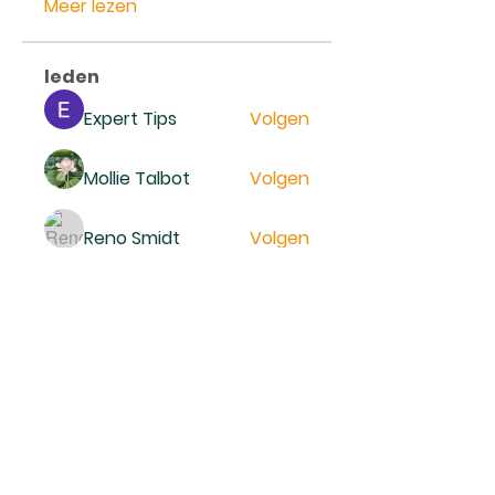
Meer lezen
leden
Expert Tips
Volgen
Mollie Talbot
Volgen
Reno Smidt
Volgen
trankhoa856325
Volgen
trankhoa856325
Daeron Daeron
Volgen
Alle (229) leden bekijken