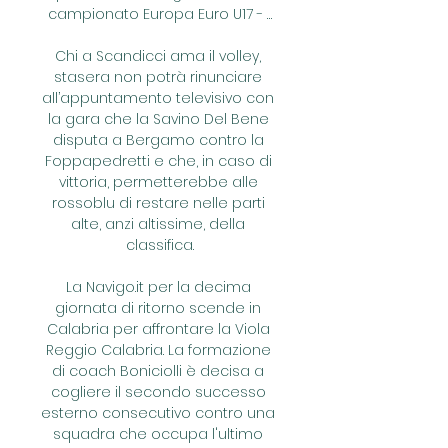
campionato Europa Euro U17 - …

Chi a Scandicci ama il volley, 
stasera non potrà rinunciare 
all’appuntamento televisivo con 
la gara che la Savino Del Bene 
disputa a Bergamo contro la 
Foppapedretti e che, in caso di 
vittoria, permetterebbe alle 
rossoblu di restare nelle parti 
alte, anzi altissime, della 
classifica.

La Navigo.it per la decima 
giornata di ritorno scende in 
Calabria per affrontare la Viola 
Reggio Calabria. La formazione 
di coach Boniciolli è decisa a 
cogliere il secondo successo 
esterno consecutivo contro una 
squadra che occupa l'ultimo 