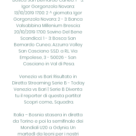
Bosca San Bernardo Cuneo: 1 - 3: 
Igor Gorgonzola Novara: 
13/10/2019 17:00: 2 ^ giornata. Igor 
Gorgonzola Novara: 2 - 3: Banca 
Valsabbina Millenium Brescia: 
20/10/2019 17:00: Savino Del Bene 
Scandicci: 1 - 3: Bosca San 
Bernardo Cuneo:. Azzurra Volley 
San Casciano S.S.D. a R.L. Via 
Empolese, 3 - 50026 - San 
Casciano in Val di Pesa.

Venezia vs Bari: Risultato in 
Diretta Streaming Serie B - Today 
Venezia vs Bari | Serie B Diventa 
tu il reporter di questa partita! 
Scopri come... Squadra.

Italia – Bosnia stasera in diretta 
da Torino e poi la semifinale dei 
Mondiali U20 a Gdynia. Un 
martedì da leoni per i nostri 