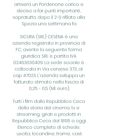
arriverà un Pordenone carico e 
deciso a far punti importanti, 
sopratutto dopo il 2-0 rifilato alla 
Spezia una settimana fa.

SICURA (SRL) CESENA è una 
azienda registrata in provincia di 
FC, avente la seguente forma 
giuridica: SRL e partita IVA 
02463030409. La sede sociale è 
collocata in Via cervese 373, al 
cap 47023. L'azienda sviluppa un 
fatturato stimato nella fascia di 
0,25 - 0,5 (Ml. euro).

Tutti i film dalla Repubblica Ceca 
della storia del cinema, tv e 
streaming, girati e prodotti in 
Repubblica Ceca dal 1895 a oggi. 
Elenco completo di schede, 
uscita, locandine, trame, cast.
