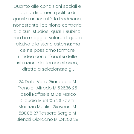
Quanto alle condizioni sociali e 
agli ordinamenti politici di 
questa antica età, la tradizione, 
nonostante l'opinione contraria 
di alcuni studiosi, quali il Rubino, 
non ha maggior valore di quella 
relativa alla storia esterna; ma 
ce ne possiamo formare 
un'idea con un'analisi delle 
istituzioni del tempo storico, 
diretta a selezionare gli.

24 Dalla Valle Gianpaolo M 
Francioli Alfredo M 5:26:36 25 
Fasoli Raffaele M De Marco 
Claudio M 5:31:05 26 Favini 
Maurizio M Julini Giovanni M 
5:38:06 27 Tassera Sergio M 
Bienati Giordano M 5:42:52 28 
Viola Marco M Fovanna Enrico M 
5:43:43 29 Spinello Roberto M 