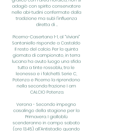
grafico con l'area nordica, non si 
adagiò con spirito conservatore 
nelle abi-tudini confermate dalla 
tradizione ma subì l'influenza 
diretta di …

Picerno-Casertana 1-1, al “Viviani” 
Santaniello risponde a Castaldo 
Il resto del calcio. Per la quinta 
giornata di campionato, in terra 
lucana ha avuto luogo una sfida 
tutta a tinte rossoblu, tra le 
leonessa e i falchetti. Serie C, 
Potenza e Picerno la riprendono 
nella seconda frazione I am 
CALCIO Potenza.

Verona - Secondo impegno 
casalingo della stagione per la 
Primavera. I gialloblù 
scenderanno in campo sabato 
(ore 13.45) all'Antistadio quando 