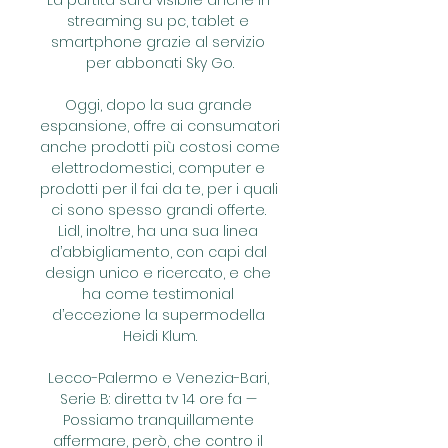
La partita sarà visibile anche in 
streaming su pc, tablet e 
smartphone grazie al servizio 
per abbonati Sky Go.

Oggi, dopo la sua grande 
espansione, offre ai consumatori 
anche prodotti più costosi come 
elettrodomestici, computer e 
prodotti per il fai da te, per i quali 
ci sono spesso grandi offerte. 
Lidl, inoltre, ha una sua linea 
d’abbigliamento, con capi dal 
design unico e ricercato, e che 
ha come testimonial 
d’eccezione la supermodella 
Heidi Klum.

Lecco-Palermo e Venezia-Bari, 
Serie B: diretta tv 14 ore fa — 
Possiamo tranquillamente 
affermare, però, che contro il 