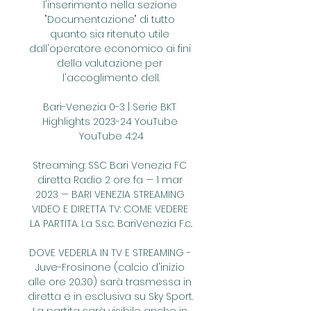
l'inserimento nella sezione 
"Documentazione" di tutto 
quanto sia ritenuto utile 
dall'operatore economico ai fini 
della valutazione per 
l'accoglimento dell.

Bari-Venezia 0-3 | Serie BKT 
Highlights 2023-24 YouTube 
YouTube 4:24

Streaming: SSC Bari Venezia FC 
diretta Radio 2 ore fa — 1 mar 
2023 — BARI VENEZIA STREAMING 
VIDEO E DIRETTA TV: COME VEDERE 
LA PARTITA. La S.s.c. BariVenezia F.c..

DOVE VEDERLA IN TV E STREAMING - 
Juve-Frosinone (calcio d'inizio 
alle ore 20.30) sarà trasmessa in 
diretta e in esclusiva su Sky Sport. 