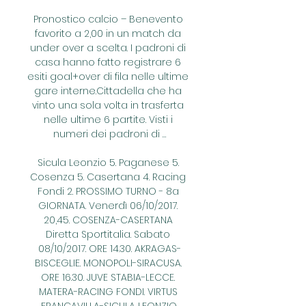
Pronostico calcio – Benevento 
favorito a 2,00 in un match da 
under over a scelta. I padroni di 
casa hanno fatto registrare 6 
esiti goal+over di fila nelle ultime 
gare interne.Cittadella che ha 
vinto una sola volta in trasferta 
nelle ultime 6 partite. Visti i 
numeri dei padroni di …

Sicula Leonzio 5. Paganese 5. 
Cosenza 5. Casertana 4. Racing 
Fondi 2. PROSSIMO TURNO - 8a 
GIORNATA. Venerdì 06/10/2017. 
20,45. COSENZA-CASERTANA 
Diretta Sportitalia. Sabato 
08/10/2017. ORE 14.30. AKRAGAS-
BISCEGLIE. MONOPOLI-SIRACUSA. 
ORE 16.30. JUVE STABIA-LECCE. 
MATERA-RACING FONDI. VIRTUS 