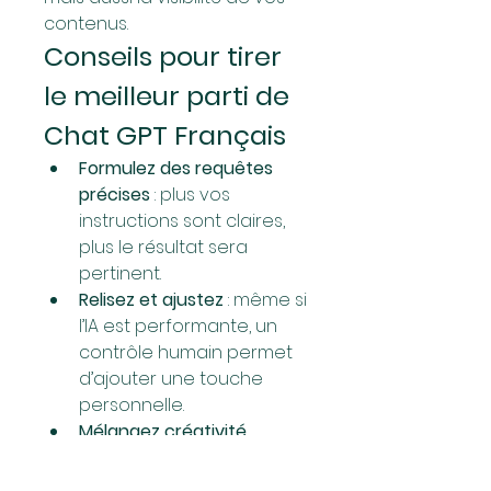
contenus.
Conseils pour tirer 
le meilleur parti de 
Chat GPT Français
Formulez des requêtes 
précises
 : plus vos 
instructions sont claires, 
plus le résultat sera 
pertinent.
Relisez et ajustez
 : même si 
l’IA est performante, un 
contrôle humain permet 
d’ajouter une touche 
personnelle.
Mélangez créativité 
humaine et efficacité de 
l’IA
 : l’union des deux 