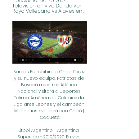
noticias 10 marzo 2024 
Televisión en vivo Dónde ver 
Rayo Vallecano vs Alaves en ...
Santas Fe recibirá a Omar Pérez y su nuevo equipo, Patriotas de Boyacá mientras Atlético Nacional visitará a Deportes Tolima. América de Cali inicia la Liga ante Leones y el campeón Millonarios rivalizará con Chicó | Caquetá

Fútbol Argentino - Argentina - Superliga - 2019/2020: En vivo Atlético Tucumán vs Godoy Cruz - Lunes 19/Agosto/2019 1:30 PM. Cubrimiento en línea a través de Colombia.com

La televisación del encuentro entre Deportivo Saprissa y CS Herediano estará a cargo de TD7 y de ESPN Deportes a partir de las 17:00 hs, el match se juega en el Ricardo Saprissa y corresponde a la jornada 15 del futbol costarricense. TDN7 en vivo online gratis Saprissa vs Herediano en HD 17 3 2019.

Ver más de Diablos Rojos del México en Facebook. Iniciar sesión. o. Crear cuenta nueva. Ver más de Diablos Rojos del México en Facebook. Iniciar sesión. Tigres De Quintana Roo. Equipo deportivo. Pericos de Puebla. Equipo deportivo. Charros de Jalisco …

Encontrá información de Parroquia Nuestra Señora De La Asuncion en Resistencia, sucursal de Asuncion 685,Resistencia,Chaco. Fotos, dirección y más en Guía Clarín.

El Atlético de Madrid es un club de fútbol español de la ciudad de Madrid que juega en LaLiga Santander de la Liga española. Fue fundado en el año 1903 bajo la denominación de Athletic Club como una filial madrileña del Athletic Club de Bilbao. Es, junto al Real Madrid y FC Barcelona, uno de

A nadie se le escapa que preferían al Real Madrid, Barcelona o al Atlético de Madrid, sin embargo, el sorteo les ha emparejado con el Sevilla CF, actual líder de la liga de Primera, uno de los equipos más en forma y con grandes jugadores en sus filas. El equipo que entrena Julio Cobos, solo

El Monterrey se mantuvo como líder de la clasificación con 11 puntos, luego de su empate del domingo por 1-1 ante los Pumas en el estadio Olímpico Universitario. (Con información de AFP) LA PREVIA. Chivas vs. Veracruz.cierran este lunes la fecha 5 del Clausura de la Liga MX.

Rayo Vallecano - Alavés en directo, Primera División Partido en directo de Rayo Vallec2023 - Alavés en Primera División - LaLiga EA Sports 2023. Sigue el minuto a minuto y resultado del enfrentamiento.

El objetivo del Registro de la Propiedad de Zaragoza es dar publicidad de los actos inscritos y en consecuencia seguridad jurídica a la propiedad y futuros adquirentes de los inmuebles, ya que registrándolos, se informa a quienes lo consultan acerca del dominio y otros derechos reales o cargas que pesan sobre los mismos, minimizando riesgos.

Instituto de Córdoba, segundo de la fase regular de la Liga Nacional de Básquetbol (LNB), visitará esta noche a Regatas Corrientes, séptimo, en una serie que lidera por 2 a 0. El encuentro comenzará a las 20 en el estadio “Teatro de los Sueños” de Corrientes capital y lo transmitirá TyC

Después de una larga espera y una fatídica temporada pasada los Sultanes de Monterrey regresana la actividad en la sultana del norte cuando reciban éste domingo 3 de abril a los poderosos Diablos Rojos del México en el segundo partido de la Serie Inaugural de la Liga Mexicana de Béisbol.

De esta manera, Santiago Morning ocupará el lugar de Palestino en el cuadro de octavos de final de la Copa Chile y tendrá al frente al ganador de la llave que aún no concluye entre Universidad Católica y Deportes La Serena, con ventaja inicial para el cuadro granate (1-0).

Paraguay y Colombia al exterior La embajada de Paraguay en Bogotá es una de las 204 representaciónes extranjeras en Colombia, y una de las 79 representaciónes extranjeras en Bogotá. Lea más en las EmbassyPages de Colombia. La embajada en Bogotá es una de las 124 representaciónes diplomáticas y consulares de Paraguay en el exterior.

Horario, resultado y estadísticas del Breitenrain - Stade Lausanne-Ouchy | Tercera Suiza 2019 ¡Vas a denunciar un contenido! x. Denuncia sólo contenidos que incumplan nuestras Normas de uso o conducta. Aunque revisamos todas las denuncias que nos llegan, sólo respondemos si procede.

Trayectorias históricas de los ciclones tropicales que impactaron el estado de Veracruz de 1930 al 2005 (Resumen) Las entidades costeras de la República Mexicana principalmente, están expuestas cada temporada al riesgo por los impactos de los ciclones tropicales.

Una de las principales novedades de la nueva regulación del Impuesto sobre Sociedades es la extensión del régimen de exención a los dividendos y las rentas obtenidas por la transmisión de determinadas participaciones en entidades residentes, anteriormente previsto únicamente para las derivadas de entidades no residentes.

Si deseas ver CA Aldosivi v Patronato de Paraná en directo desde tu casa, sigue estas instrucciones. No te pierdas un instante de Argentina - Primera División si te registras en y depositas dinero.

[[[VER!]]*] Directo Rayo Vallecano contra Deportivo Alavés e hace 2 horas — [VER!]]*] Directo Rayo Vallecano contra Deportivo Alavés en vivo gratis Alavés vs Rayo: cuando y donde verlo en televisión en 10/03/2024 La ...

Deportivo Alavés - Rayo Vallecano en vivo, resultados H2H Deportivo Alavés Rayo Vallecano marcadores en directo (y ver en vivo gratis video streaming en directo) comienza el 10 mar 2024 a las 13:00 (Hora UTC) en ...

Lanús derrotó por dos a cero a Gimnasia en La Fortaleza y estiró a cuatro su racha victoriosa en la Superliga. El Granate destrabó un cotejo apretado con dos dianas en los últimos diez minutos de la primera mitad, Pepe Sand abrió la cuenta de penal mientras que Leonel Di Plácido consumó el segundo.

Loja Calvas Catamayo Célica Chaguarpamba Espíndola Gonzanamá Macará Olmedo Paltas Pindal Puyango Quilanga Saraguro Sozoranga Zapotillo Vilcabamba

Valencia contra Sporting Gijón - enero 15, 2019. » Partidos del Copa del Rey. Valencia - Sporting Gijón: Listas de transmisión en vivo (TV, streaming en vivo, radio) Este partido ha concluido Al pie encontrarás las listas originales de programación en vivo para este partido. transmisión en línea en vivo.

JUNTA ELECTORAL PROVINCIAL DE BARCELONA. Doña Antonia Jimenez Aragonés, Secretaria de la Junta Electoral Provincial de Barcelona, CERTIFICO: Que las candidaturas presentadas a las elecciones al Parlamento de Cataluña convocadas por Real Decreto 946/2017, de 27 de octubre, con la expresión de los candidatos incluidos en cada una de ellas.

La Asociación de Futbolistas Españoles (AFE) enviará en los próximos días a un delegado a Menorca para "asesorar y dar apoyo jurídico" a los jugadores del Sporting Mahonés, de Segunda B, a los que el club adeuda dos mensualidades.

Reserva los mejores atracciones en Zaragoza, Provincia de Zaragoza en TripAdvisor: Descubre 41.499 opiniones de viajeros y fotos de 202 cosas que puedes hacer en Zaragoza.

Alavés: marcadores en directo, resultados y partidos Alavés. Rayo Vallecano. 10.03. 06:00. Athletic Club. Alavés. 16.03. 13:00. Alavés. Real Sociedad. 31.03. 09:30. Granada. Alavés. 14.04. 08:30. Alavés. Atlético ...

23.07.2018 FOX Premium emitirá en América Latina “Mayans M.C.” La nueva producción del tres veces nominado al Premio Emmy Kurt Sutter, creador de la serie de motociclistas, llegará durante el segundo semestre de 2018 para suscriptores de FOX Premium en toda América Latina y abonados al paquete FOX+ en México y Brasil.

(PARTIDO) Online Rayo Vallecano-Deportivo Alavés en hace 1 hora — (PARTIDO) Online Rayo Vallecano-Deportivo Alavés en directo UD LAS PALMAS | UD Las Palmas | Web Oficial 10 marzo 2024 22 sept 2018 — Rayo ...

Deportivo Alavés vs. Rayo Vallecano dentro de 7 horas — Aquí puedes escuchar el partido de LaLiga Deportivo Alavés vs. Rayo Vallecano en directo por radio. Ya sea a través de la retransmisión en ...

El Benidorm busca la sorpresa ante el poderoso Barcelona El. la velocidad y efectividad de sus extremos y la potencia de su primera línea son armas suficientes como para no tener. Bada Huesca, Abanca Ademar León y Fraikin BM. Granollers. El club alicantino está muy cerca de conseguir la permanencia de forma.

Consulta la información de empresas más relevante de Fabricación De Equipos De Transmisión Hidráulica Y Neumática en Ciudad Real. / Castilla La Mancha / Ciudad Real. Listados de empresas dedicadas a Fabricación De Equipos De Transmisión Hidráulica Y Neumática en. Av. Industria 32, Alcobendas - Madrid CIF.

Sonó la chichara en la Asunción y con ella una nueva victoria para Guaiqueries de Margarita y así mantienen el invicto. El marcador final fue 80 a 77. Los mejores por Guaiqueríes de Margarita: Dewarrick Spencer 20 puntos, 5 asistencias; Trey Gilder 17 puntos, 7 rebotes y Garret Siler con otro Doble-Doble a su cuenta, 15 puntos, 16 rebotes.

Vota a tus 16 bandas/artistas favoritos de los setenta para que clasifiquen al mundial. Tenes tiempo hasta el 04/11 a las 23:30hs (hora Argentina).

Cuarteto Berna - En Vivo Atenas (1975) 01 - Presentacion - La herencia que me dejo 02 - Esa niña que me mira 03 - No quiero ser tu amigo 04 - Ya no te preocupes pajarillo 05 - El remate de la gorda 06 - La arañita de Martita 07 - Quiero jugar al amor - Despedida Contraseña: elpasadoquenomurio DESCARGAR.

Pronóstico Deportivo Alavés Rayo Vallecano | LaLiga hace 2 días — Pronóstico Deportivo Alavés vs Rayo Vallecano del 10/3/24. Consejos, apuestas y estadísticas del partido de LaLiga de nuestros expertos ...

Rayo Vallecano - Alavés, en directo: LaLiga EA Sports, hoy 15 sept 2023 — Sigue, en directo, el partido que abre la jornada 5 de LaLiga EA Sports que enfrenta al Rayo Vallecano y al Deportivo Alavés.

Rayo Vallecano Deportivo Alavés en vivo hoy Alavés hace 1 hora — Rayo Vallecano Deportivo Alavés en vivo hoy Alavés: marcadores en directo, resultados y partidos 10 marzo 2024 Ver ¡La eliminatoria de la ...

ATLÉTICO DE SAN LUIS : Jornada 12 Liga Mx, Atlético de San Luis vs Tijuana : 27 de septiembre Fecha: Domingo 29 de septiembre Transmisión: ESPN : Articulos Anteriores: Atlético de San Luis pierde 3-1 ante Toluca: Jornada 13 Femenil, Atlético de San Luis vs León: Atlético de San Luis Femen