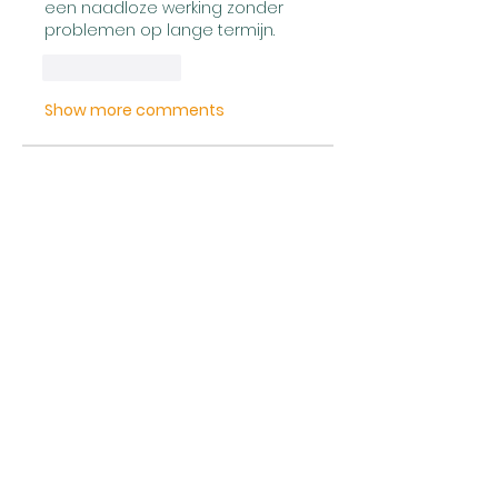
een naadloze werking zonder 
problemen op lange termijn.
Like
Reply
Show more comments
Over
Welcome to the group! You
can connect with other
members, ge
...
Meer lezen
leden
Expert Tips
Volgen
Mollie Talbot
Volgen