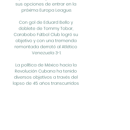
sus opciones de entrar en la 
próxima Europa League.

Con gol de Eduard Bello y 
doblete de Tommy Tobar, 
Carabobo Fútbol Club logró su 
objetivo y con una tremenda 
remontada derrotó al Atlético 
Venezuela 3-1.

La política de México hacia la 
Revolución Cubana ha tenido 
diversos objetivos a través del 
lapso de 45 años transcurridos 
desde el triunfo de la Revolución. 
Se pueden fijar tres grandes 
periodos: el primero, que va de 
los comienzos de la Revolución 
al fin de la Guerra Fría; el 
segundo, que cubre hasta 
comienzos del siglo XXI.
