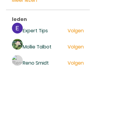
Meer lezen
leden
Expert Tips
Volgen
Mollie Talbot
Volgen
Reno Smidt
Volgen
trankhoa856325
Volgen
trankhoa856325
Daeron Daeron
Volgen
Alle (229) leden bekijken