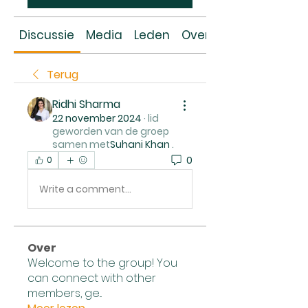
Discussie
Media
Leden
Over
Terug
Ridhi Sharma
22 november 2024
·
lid
geworden van de groep
samen met
Suhani Khan
.
0
0
Write a comment...
Over
Welcome to the group! You
can connect with other
members, ge
...