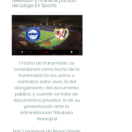
televisión y online el partido 
de LaLiga EA Sports.
1. Fecha de transmisión. Se considerará como fecha de la transmisión: En los actos o contratos entre vivos, la del otorgamiento del documento público; y, cuando se trate de documentos privados, la de su presentación ante la Administración Tributaria Municipal.

Hay 7 maneras de llegar desde Fortaleza hasta Venezuela en avión o en coche. Selecciona una de las opciones debajo para ver cómo se llega paso a paso y compara precios de billetes y horarios de viajes con el planificador de viajes Rome2rio

En otros partidos destacados de la fecha, Unión La Calera que marcha tercero empató 1-1 ante Palestino y Audax Italiano, cuarto en las posiciones, cayó ante Huachipato por la mínima diferencia. El viernes, Curicó Unido venció a U. de Concepción 4-2. - Resultados de la decimoséptima jornada: Curicó Unido 4-2 U. de Concepción

ERP. El Atlético Grau de Piura dejó la costa, para irse a jugar a los 3 mil metros de altura y empató con el Cienciano del Cusco, 1-1 cuando se jugaban los descuentos. El tanto de empate para el Grau, fue un justo merecimiento por lo que hizo en los 90 minutos de juego, dejando a una hinchada cusqueña disconforme con el actuar de su equipo....

El Levante UD se presenta ante su afición. Un nuevo proyecto dirigido por Joaquín Caparrós, que espera mejorar los registros de JIM, del que hasta ahora ha sido el mejor Levante de la historia . Con ello ante poco más de 2.000 aficionados, el conjunto granota se vistió de corto para hacerse la pertinente foto de familia antes de enfrentarse al Hellas Verona.

Pese a que derrotó a Curicó Unido en La Granja, Universidad de Chile no pudo clasificar directamente a la fase grupal de la Copa Libertadores 2019 y tendrá que disputar la etapa previa, al.

2020-4-20 · La biblioteca de la discordia. Imprimir Correo electrónico Rafael A. Méndez Alfaro Coordinador Programa de Estudios Generales. Una visita pastoral del obispo de Costa Rica a la provincia de Alajuela, acaecida en 1882, devino en el cierre de la Biblioteca de San Ramón.

[ver tv!!] Rayo contra Alavés en vivo y en directo Rayo Vall hace 1 hora — Deportivo Alavés - Rayo Vallecano en vivo, resultados H2H Deportivo Alavés Rayo Vallecano marcadores en directo (y ver en vivo gratis video ...

La Universidad Católica se proclamará campeón del torneo chileno si puntúa el próximo domingo en su visita al Deportes Temuco, que se juega la permanencia en primera división en la última.

El Área Deportes de la Municipalidad de Cerrito informa que, están abiertas las inscripciones para participar de las actividades deportivas y recreativas que ofrece durante todo el …

Esta es una vista general de todos los jugadores que hoy en día están activos en el equipo Altay SK y que juegan actualmente para su selección nacional.

Rayo Vallecano-Alavés en vivo Deportivo Alav | News & hace 1 hora — 17 feb 2024 — Rayo Vallecano - Real Madrid: horario y dónde ver por TV el partido de Liga en directo y 'online' Deportivo Alavés ...

Privacidade e cookies: Esse site utiliza cookies. Ao continuar a usar este site, você concorda com seu uso. Para saber mais, inclusive sobre como controlar os cookies, consulte aqui: Política de cookies

Online Rayo Vallecano vs Deportivo Alavés en vivo hace 50 minutos — Rayo Vallecano vs Alavés en vivo ver partido gratis online 18 dic 2021 — Rayo Vallecano no sufrió: reviva la victoria en el regreso de Falcao.

Razón por la cual, ante los red devils esperan ampliar tal número. (El link para Ver Gratis Barcelona VS Manchester United EN VIVO ONLINE lo encuentra más abajo) Sin embargo, no es el único dato a favor de los españoles. En 70 ocasiones donde un equipo ganó de visita en la ida,.

El vicepresidente del Instituto de Turismo, Mauro Flores, aprovecho el contacto con Chaco en Línea Radio para invitar a la ciudadanía chaqueña a vivir y disfrutar del Festival del Libertador que se realizara, luego de un par de suspensiones, este domingo en el Parque de la Democracia de la Ciudad de

Los contenidos de Argentina.gob.ar están licenciados bajo Creative Commons Reconocimiento 2.5 Argentina License. www.minhacienda.gob.ar es un sitio web oficial del Gobierno Argentino es un sitio web oficial del Gobierno Argentino

CÓRDOBA, 4 (EUROPA PRESS)El XXII Concurso Nacional de Arte Flamenco de Córdoba da comienzo este martes a las 17,00 horas en el Teatro Góngora, día en el que, además del miércoles.

Universidad Galileo es una entidad educativa superior, producto de 37 años de labor y esfuerzo constante de un selecto grupo de profesionales encabezado por el Doctor Eduardo Suger Cofiño, Ph.D., fundador y Rector, quien ha logrado conformar una propuesta educativa completamente diferente a la tradicional y que es impulsadora por un lema muy.

Mira el resultado del FC Vaduz - Eintracht Frankfurt en Yahoo Eurosport. Mira comentarios incluyendo lo más destacado, noticias, alineaciones, puntuaciones de los jugadores y mucho más

Rayo Vallecano Deportivo Alavés en vivo hoy Alavés hace 2 horas — Rayo Vallecano Deportivo Alavés en vivo hoy Alavés: marcadores en directo, resultados y partidos 10 marzo 2024 Ver ¡La eliminatoria de la ...

Chiclana Arcos Barbate Cádiz Campo de Gibraltar Chiclana Conil El Puerto Jerez Rota San Fernando Sanlúcar El Málaga sigue sin ganar y empata con el Rayo Vallecano (1-1)

Un día como hoy pero de 1984, Nace Juan Ignacio Arias Navarro, arquero que jugo un año en Excursionistas. Llegó en Enero de 2016 y se convirtió en un pilar fundamental del equipo Campeón 2016.

Alavés vídeo del partido Osasuna vídeo del | News & Events hace 2 horas — En directo Rayo - Alavés vídeo del partido Osasuna vídeo del partido EN VIVO===] En vi - Singapore 10.03.2024 Partido 3:01:53... directo.

[[Directo HD##]] Directo Rayo - Alavés en vivo Rayo Vallecan hace 1 hora — [Directo HD##]] Directo Rayo - Alavés en vivo Rayo Vallecano vs. Alavés: resumen, goles y mejores jugadas 10 marzo 2024 Deportivo Alavés ...

Foto: Márcio Cunha/ACF A Chapecoense ainda respira no Campeonato Brasileiro. O time venceu o clássico contra o Avaí por 1 a 0, neste domingo (24), com gol do atacante Everaldo. O resultado.

ILIVEBARCELONA es una inmobiliaria de alto standing situada en Barcelona con más de una década de experiencia y una larga trayectoria en el sector inmobiliario residencial y de inversión. Nuestra división inmobiliaria gestiona la Venta y el Alquiler de propiedades de Lujo en la Zona Alta (Pedralbes, Sarrià, Sant Gervasi, La Bonanova, Sant Gervasi-Galvany y Turó Park), Eixample, Ciutat.

Alavés vs Rayo Vallecano en vivo en directo online hace 1 día — Enlace para seguir el partido de la jornada 28 que en el Estadio de Mendizorroza disputan el Alavés y el Rayo Vallecano desde las 14:00 horas.

Real Valladolid Leganés en directo: Consulta el resultado del partido Real Valladolid Leganés en vivo y sigue el marcador en directo gracias a nuestro livescore. Partido LaLiga jugado el 03/01/20 18:00

Quilmes. Mujer madura busca hombres maduros 45 o 50 años Ayuda económica a cambio de buen sexo completita, contactame y arreglamos Zona sur de buenos aires yo 51 años muy reservada,. Ponte en contacto con los usuarios que ahora están en línea y obtén una respuesta más rápida. Ver a …

Entra aquí si quieres Ver VALLADOLID - LEGANES en vivo y directo de la Jornada 14 de la Liga Santander 2018/2019. Información para seguir online este encuentro entre Valladolid y Leganés.

Regatas quiere recuperarse en la fortaleza de Junín marzo 18, 2017 - 12:30 pm. medirá con Argentino, en encuentro que comenzará a las 21.30,. Regatas, pese al último triunfo ante Obras Sanitarias en el estadio “tachero” por 79 a 74,.

Bueno, nuestro sitio web se hizo con un objetivo en mente que es unir a los solteros, ofrecerles un lugar seguro para conocerse en línea a través de nuestros servicios de buscar pareja y contactos. ¡Y en caso de que te preguntas por si es gratuito, la respuesta es SÍ, no solo el registro, sino todo!

La Jornada 7 del Torneo Clausura 2013 de la Liga Premier de Ascenso en la Segunda División inicia este viernes con el partido entre Chivas Rayadas contra los Correcaminos dela Autónoma de Tamaulipas, partido que se disputará a las 12 del día en el Estadio “Jalisco”

Millonarios, Once Caldas y Chicó, los tres líderes de la Liga Postobón 28 julio, 2014 Fútbol Nacional Millonarios pese a tener una mala actuación en la Copa Postobón, llegó a marcar diferencia en la Liga Postobón y ya completa su segunda victoria en linea, victoria que lo …

Ver EN VIVO y en DIRECTO ONLINE Alavés vs. Rayo hace 3 días — Te contamos dónde ver en directo online el Alavés vs. Rayo Vallecano de La Liga 2023-2024: Movistar, DAZN, canal de TV y streaming en vivo.

Olímpico superó a Obras y clasificó a la próxima ronda. Olímpico le ganó a Obras por 85 a 76 en el quinto y decisivo juego de Octavos de Final y de esta manera logró clasificarse a Cuartos donde se medirá con La Unión. Solano fue el goleador con 25 puntos.

Apenas cumprindo tabela na Série B do Brasileiro, a Ponte Preta recebe o desesperado Figueirense nesta terça-feira (12). Em duelo válido pela 35ª rodada, os alvinegros se enfrentam no Moisés Lucarelli, em Campinas, às 20h30 (horário de Brasília).

Athletic, Real Sociedad, Alavés, Osasuna y Eibar pactan precios para la afición visitante. Los clubes de País Vasco y Navarra que militarán en LaLiga Santander han acordado un precio común de 25 euros por entrada para los espectadores de su rival, con el objetivo de fomentar la asistencia.

Este miércoles 13 de febrero a partir de las 7:30 de la noche, Millonarios busca iniciar con una victoria ante Fortaleza en el Campín, en el debut de este torneo se pretende ratificar el buen inicio de temporada.

Los aficionados del Atlante y los Alebrijes de Oaxaca, se quedaron anteayer con las ganas de presenciar por televisión el primer encuentro de sus equipos en el Apertura 2016 de la Liga de Ascenso.

Empezaremos por describir en qué cosiste una Sociedad Limitada Laboral Las Sociedades de responsabilidad limitada son aquellas en la