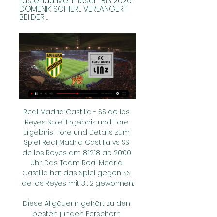
Lustenau. Mehr lesen. BIS 2026: 
DOMENIK SCHIERL VERLÄNGERT 
BEI DER ...
Real Madrid Castilla - SS de los Reyes Spiel Ergebnis und Tore Ergebnis, Tore und Details zum Spiel Real Madrid Castilla vs SS de los Reyes am 8.12.18 ab 20:00 Uhr. Das Team Real Madrid Castilla hat das Spiel gegen SS de los Reyes mit 3 : 2 gewonnen.

Diese Allgäuerin gehört zu den besten jungen Forschern weltweit - und lebt ihren Traum in Australien Von Memmingen nach Melbourne: Elena Schneider hat mit erst 29 Jahren eine beeindruckende wissenschaftliche Karriere hingelegt.

FC Weinland Gamlitz. Amateur Sports Team. FC Großklein. Amateur Sports Team. USV RB Mettersdorf. Amateur Sports Team. USV Fliesen Klampfer Gabersdorf. Amateur Sports Team. Literwirt. Restaurant. SV Gralla. Amateur Sports Team. TUS Mureck. Amateur Sports Team. SV Raiffeisen Bank - …

FC Blau-Weiß Linz FC Blau-Weiß Linz Fixtures, Results, Live Scores, Live Streams. « Vorh. Sonntag Austria Lustenau - Blau-Weiß Linz · Onefootball, Sky Sport Austria 1, Sky Go ...

USV Murfeld Süd gegen USV Gnas. Live-Ticker in der Steirer-Cup am Mi, 14.08.2019. Mit aktuellem Zwischenstand, Torschützen sowie dem Ergebnis nach Spielende.

FC Blau Weiß Linz SC Austria Lustenau vs. FC Blau Weiß Linz 1 2 3 4. Bundesliga / 22. Runde / So. 10.03.2024. Von StreitiKV, Dienstag um 07:07. 50 Antworten; 3.610 Aufrufe.

Live Ticker KSK Heist - Mechelen Freundschaftsspiele Vereine - Statistiken, videos in echtzeit und KSK Heist - Mechelen live ergebnis 3 Juli 2019.

Gottesdienst-Liveübertragung für Deutschland, Österreich und die Schweiz,, Copied to Clipboard Einen gemeinsamen Gottesdienst für Gläubige und Interessierte in Deutschland, Österreich und der deutschsprachigen Schweiz überträgt die Kirche Jesu Christi der Heiligen der Letzten Tage am 21.

Schade, dass es die bisherige BaZ bald nicht mehr geben wird! Ich habe mich jeweils speziell auf die Leitartikel von Markus Somm gefreut; sie waren für mich fast immer ein spannendes geistiges Erlebnis, und mit der "message" konnte ich mich meistens identifizieren, auch wenn der Kämpfer Somm sich mal selber dazu verleiten liess, sich eloquent.

Da sich die Fahrpläne in einem Jahr ändern können, lohnt es sich, den rnv Online-Fahrplan regelmäßig zu erneuern. Ab wann der Plan seine Gültigkeit hat, steht rechts unten auf den Fahrplänen.

Die Bundesliga-Saison 2017/2018 und auch die Fußball Weltmeisterschaft sind zu Ende gegangen. Ab jetzt nimmt die Vorbereitung auf die kommende Spielzeit richtig Fahrt auf. Wann welche Mannschaft das Training wieder aufgenommen hat oder welche Testspiele anstehen, erfahrt ihr weiter unten in unserem Sommer-Fahrplan 2018! Diese Übersicht wird.

Fußball live | Bundesliga (Österreich) | FC Blau Weiss Linz Alle Live-Übertragungen · TV · HD-TV · Internet (Livestream) · (Web-)Radio · Smartphone / Tablet · Set-Top-Box / Stick / Konsole · Smart TV.

Die Vienna Capitals haben Alba Volan Szekesfehervar daheim 5:4 (2:1,2:1,1:2) besiegt und damit den vierten Erfolg in Serie gefeiert. Auch ohne die Schlüsselspieler Darcy Werenka, Viktor Ignatjevs, Aaron Fox und Andreas Judex waren die Wiener über weite Strecken der Partie überlegen, kamen nach

Nach den ersten 20 Minuten führt der EHC Red Bull München mit 2:0 bei den Fischtown Pinguins Bremerhaven. Nach 30 Sekunden hat Welsh eine Spieldauer-Strafe kassiert. Kurz vor Ablauf der.

Kraftklub, Die Toten Hosen, K.I.Z., Feine Sahne Fischfilet, Marteria und Casper – in Chemnitz steigt an diesem Montag ein Konzert gegen Rechts. Alle Infos zu Livestream und Zeitplan.

Online bis wenige Minuten vor dem Start. Die Startnummer wird unmittelbar nach der Anmeldung per E-Mail mitgeteilt und kann bei der Startnummernausgabe abgeholt werden. Am Nachmeldestand bis eine Stunde vor dem Start.

Koethe, Max Levi: Lübecker TS: Schüler Kreisliga: Hundt, Felix: VfL Bad Schwartau: Jungen Bezirksliga: Dunkel, Dominik: VfL Bad Schwartau: Jungen Kreisliga

Wetter Österreich - Die aktuelle Wetter Prognose für die nächsten 9 Tage in Österreich auf wetter.at - Alle Vorhersagen schnell und übersichtlich aufbereitet! Unwetterwarnungen, Sturm, Hagel, Gewitter.

Hallvard Holmen (* 1966), norwegischer Schauspieler Hallvard Johnsen (1916–2003), norwegischer Komponist Hallvard Vebjørnsson (um 1020–um 1043), norwegischer Heiliger und Schutzpatron der norwegischen Hauptstadt Oslo

Seit Dienstagvormittag kennen die ÖHB-Cup-Viertelfinalisten bei Damen und Herren ihre Gegner. Die acht Partien werden am ersten Februar-Wochenende in Szene gehen. Bei den Männern lautet der Schlager RETCOFF HSG Graz gegen den Moser Medical UHK Krems. Die Teams stehen im spusu LIGA-Grunddurchgang

Austria Wien – Werder Bremen Live-Stream im Internet. Auch Live-Übertragung im TV . Werder Bremen ist heute zu Gast bei Austria Wien. Die Truppe von Thomas Schaaf will nach zwei Siegen in der Europa League den dritten Erfolg folgen lassen.

SC Austria Lustenau: Willkommen bei ... gegen den FC Blau-Weiß Linz) bietet der SC Austria Lustenau kostenlose Shuttlebusse von Lustenau. Mehr lesen. BIS 2026: DOMENIK SCHIERL VERLÄNGERT BEI DER ...

Valencia feierte unter der Woche den Einzug ins Viertelfinale der Europa League. Nach 85 Minuten sah es so aus, als würde man das 2:1 aus dem Hinspiel gegen Krasnodar noch aus der Hand geben.

«Ich freue mich auf mein Konzert in Basel» Die nach Zürich «ausgewanderte» Basler Sängering Nubya gastiert am Mittwoch mit ihrem aktuellen Album «Today» im Volkshaus. Mehr... Von Raphael Suter 14.10.2013

Longericher Str. 439 • 50739 Köln • www.odenthal-immo.de Über 25 Jahre Erfahrung in Vermietung und Verkauf machen uns zu Ihrem idealen Partner. Und: Die Zeit ist günstig - wir erzielen den besten Preis für Ihre Immobilie. Wir beraten Sie unverbindlich! 0221 / 95 74 25 - …

Nürnberg ingolstadt - seems me Auch bei der Reisedauer von Nürnberg nach Ingolstadt gibt es Unterschiede. April , die Gesamtstrecke am Viertes Gleis kommt nicht vor Oktober Memento des Originals vom Der Achsabstand zu der zwischen Kilometer 13 und 48 parallel laufenden Autobahn liegt zwischen 40 und 60 Metern.

Rapid TV :: Startseite Drei Treffer im Ländle | Grün-Weiße Torparade: Austria Lustenau vs. SK Rapid · 3 Torgalerie: Grüll mit dem 1:0 Siegtreffer gegen Blau Weiss Linz. 27.11.2023 ...

ZDF - Mainz (ots) - Im Endspiel der U21-Europameisterschaft trifft die DFB-Juniorenauswahl auf das Team aus Spanien. Das ZDF überträgt das Finale am Freitag, 30. Juni 2017, ab 20.15 Uhr live aus.

Alpla HC Hard 1991 UHK West Wien: 1999 PTA Wien: 2007 UHC Goldmann Druck Tulln 2015 HC Fivers WAT Margareten 1992 UHK West Wien 2000 jet2web Bregenz: 2008 Alpla HC Hard: 2016 HC Fivers WAT Margareten 1993 HC Bruck: 2001 HSG Remus/Bärnbach/Köflach: 2009 Aon Fivers Margareten: 2017 1994 ASKÖ Linde Linz 2002 jet2web Bregenz 2010 UHK Krems: 2018.

Der EV Zug, der Lausanne Hockey Club und der EHC Biel beendeten die Vorrunde als Gruppensieger. In den Achtelfinals, die am Freitagmittag ausgelost werden, dürfen sie zuerst auswärts antreten. Nur Bern kam als Gruppenzweiter weiter und trifft in …

An diesem Wochenende haben wir das DHB-Pokal-Spiel der Frauen zwischen SG H2Ku Herrenberg und Neckarsulmer Sport Union geleitet. Am kommenden Samstag sind wir für das Männerspiel in der zweiten Bundesliga zwischen der HSG Konstanz und dem ASV Hamm-Westfalen angesetzt.

FC Blau-Weiß Linz Your browser can't play this video. Learn more. FC Blau- Live. Playlists. Community. Search. Videos · 4:32 · Pressekonferenz nach FC Blau-Weiß Linz vs. FK ...

Wir verwenden auf dieser Webseite Cookies und ähnliche Technologien, um unser Angebot nutzungsfreundlicher für Sie zu gestalten. Durch die Nutzung unserer Webseite stimmen Sie dem Einsatz dieser Technologien zu. Weitere Informationen hierzu und wie Sie der Verwendung dieser Technologien

FC Blau-Weiß Linz pocht bei SC Austria Lustenau auf vor 1 Tag — FC Blau-Weiß Linz will gegen SC Austria Lustenau ersten Sieg 2024 - Herausforderung für beide Teams, die dringend Punkte brauchen.

Der Hamburger SV muss in der ersten Runde des DFB-Pokals zum Chemnitzer FC reisen. Dort steigt das Duell zweier Teams, die schon bei Saisonbeginn extrem auf die Probe gestellt werden.

FC Blau Weiss Linz - TWL Elektra SC Austria Lustenau. Live bei Live bei · Spielbericht. 21.09 FC Blau Weiss Linz - TWL Elektra. Alle; Tore; Karten; Wechsel; Text; Bilder; Video.

Der 52-jährige Schwede hatte in der Vorsaison Langenthal noch zum Gewinn der Swiss League geführt - unter anderem mit einem ungefährdeten Weiterkommen in den Playoff-Viertelfinals gegen Kloten. Ajoie ist auch nach drei Runden der neuen Saison als einziges Team noch verlustpunktlos. Die Jurassier setzten sich gegen die EVZ Academy mit 8:3 durch.

Druckansicht "Dresden - Klassik Deluxe im Elbflorenz zu Silvester" Sie können sich den Prospekt auch gern per Post nach Hause schicken lassen. Bitte geben Sie dazu Ihre Adressdaten ein.

Vienna Capitals. Gruppe F: Adler Mannheim (GER), Djurgardens IF Stockholm (SWE), GKS Tychy (POL) Sollten die Vienna Capitals im Oktober noch in Schlagdistanz sein, könnten gegen den polnischen Meister GKS Tychy die nötigen Punkte leichter (aber nicht leicht) eingefahren werden.

Dem Krebs­nebel ein ener­gie­reiches Ge­heim­nis ent­lockt. Der Krebsnebel ist der Überrest einer vor rund 1000 Jahren beobachteten Supernova in unserer Galaxie.

FC Bayern München gegen Borussia Dortmund am 05.08. beim DFL Supercup im TV bei ZDF und Eurosport Das ZDF überträgt den DFL Supercup 2017 am Samstag, 5. August, live im Free-TV.

Fazit Nach drei Heimsiegen in Folge, gibt es für die Nürnberg Ice Tigers mal wieder eine Niederlage. Die geht so auch vollkommen in Ordnung. Mit 112 Punkten in der Hauptrunde sichern sich die.

Jetzt online ihren Auslandskrankenschein anfordern. Befreiung von Zuzahlungen. Ohne Zuzahlung erhalten Sie: • Medikamente für Kinder unter 18 Jahren. • Arzneimittel im Zusammenhang mit Schwangerschaft und Geburt. Übersteigen die geleisteten Zuzahlungen die Grenze der zumutbaren Belastung, können Sie sich von weiteren Zuzahlungen befreien lassen. Für chronisch Kranke in …

Landorf 