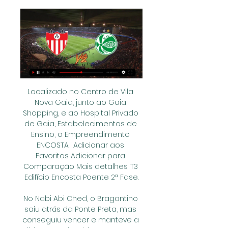
Localizado no Centro de Vila Nova Gaia, junto ao Gaia Shopping, e ao Hospital Privado de Gaia, Estabelecimentos de Ensino, o Empreendimento ENCOSTA… Adicionar aos Favoritos Adicionar para Comparação Mais detalhes: T3 Edifício Encosta Poente 2ª Fase.

No Nabi Abi Ched, o Bragantino saiu atrás da Ponte Preta, mas conseguiu vencer e manteve a liderança da Série B. Agora, o Massa Bruta está com 23 pontos. A Macaca é a terceira, com 19 pontos.Na próxima rodada, o Bragantino visita o Vila Nova. A

Sou Massagista a 2 anos formada e estou atendendo no estreito proximo ao Detran e vim para esse rumo de finalizacao pois tive experiencias e gostei muito !!gosto de satisfazer e para você que deseja viver uma experiênci…

Assistir o Jogo de Bragantino x Ponte Preta Ao Vivo e Online e na Tv – Saiba como ver o jogo ao vivo e gratis. Está procurando onde assistir Bragantino x Ponte Preta ao vivo …

Fluminense x Criciúma - Transmissão ao vivo (10/03/2016) Nesta quinta-feira, dia 10 de março, às 21:45, horário de Brasília, no Estádio Municipal de Juiz de Fora, em Minas Gerais, Fluminense e Criciúma se enfrentam pela terceira rodada do Grupo A da Primeira Liga, o novo torneio do calendário brasileiro.

Onde assistir Guarany x Juventude ao vivo – Campeonato Onde assistir Guarany x Juventude ao vivo – Campeonato Gaúcho. 7 de março de 2024. 19. Onde assistir o Campeonato Gaucho 2024 | Foto: Equipe Futebolizei.

Guarany de Bagé x Juventude ao vivo - 09/03/2024 há 17 horas — Resultado do jogo Guarany de Bagé x Juventude ao vivo (Campeonato Gaúcho) em 09/03/2024. Guarany de Bagé e Juventude com placar ao vivo ...

Transmissão. Você pode acompanhar a partida pelo SporTV (para todo o Brasil, exceto Paraná) ou Premiere (para todo o Brasil) e o lance a lance pelo Twitter @Coritiba. A Rádio Coxa também transmite a partida ao vivo pelas redes sociais do clube.

Culto ao vivo 15 08 2018. 983 visualizações. Vídeos relacionados. 3:02. Maria da Paz fica. Parque São Lucas/SP. 6.812 seguidores · Organização religiosa. Marta.

Guarany x Juventude ao vivo Veja onde assistir Jogo do há 1 dia — Guarany x Juventude ao vivo Veja onde assistir Jogo do Guarani ao vivo: veja onde assistir Botafogo-SP x 9 março 2024 ...

Vasco x Cruzeiro é o duelo desta quarta-feira (2/5) em jogo da quinta rodada do grupo 5 da Copa Libertadores 2018. O jogo será em São Januário, no Rio de Janeiro, às 21h45. O Vasco é o lanterna da chave, com dois pontos, já o Cruzeiro está na vice-liderança com cinco pontos. Saiba onde ver a transmissão de Vasco x Cruzeiro em TV.

O Site é para você que passou ou está passando pelo mesmo problema que passei, no intuito único de ajudar a superar este período com maior esperança.

O nome Jabaquara vem do tupi guarani YAB-A-QUAR-A, que significa rocha e buraco e também Mata dos Negros Fujões. Nos tempos da escravidão era uma mata deserta que servia de abrigo aos escravos fugidos e que pertencia a uma das inúmeras sesmarias do …

Guarany de Bagé x Juventude - Campeonato Gaúcho há 5 horas — Acompanhe o jogo Guarany de Bagé x Juventude (Campeonato Gaúcho, Quartas de final). Veja no ge os melhores momentos e tudo que você precisa ...

O Flamengo desperdiçou a oportunidade de voltar ao G4 e terminou o dia na quinta colocação, com 39 pontos, um a menos do que o Palmeiras, que joga contra o Fluminense no domingo. Já o Avaí segue em ascensão no segundo turno. O Leão subiu para a 12ª posição, com 30 …

Copa Africana de Nações 2019: Marrocos, Costa do Marfim e África do Sul no 'grupo da morte'. E a lista de africanos na Premier League 2018 / 2019

O Flamengo está na liderança do Campeonato Brasileiro e na final da Libertadores. Perto de fazer história, o time comandado por Jorge Jesus é comparado ao Santos de Dorival Júnior, campeão da Copa do Brasil em 2010.

¡Escolha seu próximo Imóvel em Macedo, Vila São Carlos o Vila Tibagi, Guarulhos! Casas, Apartamentos, Terrenos e muito mais no Mercado Livre Brasil. Ir para conteúdo principal Mercado Livre Brasil - Onde comprar e vender de Tudo Bem-vindo. Entra na sua conta para ver suas compras, favoritos etc.

O Mirá é um convite para ver uma São Paulo diferente: viva, moderna e com um céu de tirar o fôlego. Um convite feito do topo de um bairro, com vista permanente para o verde do Alto de Pinheiros. Nas varandas e canteiros que formam pequenos ambientes, você vai poder ver e começar a viver tudo que existe ao seu redor.

Guarany RS X Juventude: Saiba onde assistir o jogo aovivo. há 1 dia — Saiba agora onde assistir o jogo de futebol Ao vivo entre Guarany RS X Juventude pelo Campeonato Gaúcho, o jogo será às 14:30, do dia 09/03/2024 ...

São Caetano do Sul, 07 de março de 2.012. Prof. Ms. Marcos Sidnei Bassi – Pró-Reitor Administrativo e Financeiro PREFEITURA MUNICIPAL DE SÃO CAETANO DO SUL UNIVERSIDADE MUNICIPAL DE SÃO CAETANO DO SUL CONCORRÊNCIA PÚBLICA Nº 01/2012 PROCESSO DE COMPRAS Nº 081/2012 Encontra-se aberta na Universidade Municipal de São

Auricchio nomeou Marisa Catalão para Ação Social, e Vassari assume a Chefia de Gabinete Da Redação - O Palácio da Cerâmica de São Caetano do Sul sediou na última quinta-feira a transmissão de cargo da Chefia de Gabinete da Prefeitura. O advogado Bruno Vassari assume a Pasta no lugar de Marisa Cat

Diante da necessidade de uma compreensão ampla sobre o tráfico internacional de pessoas, foram criados instrumentos internacionais tutelando não apenas as vítimas de exploração sexual, mas também de trabalhos forçados, de redução à condição de escravo e de remoção de órgãos.

jogos Esporte Clube Juventude ao vivo, tabela, resultados Futebol - Brasil: placar ao vivo Juventude, resultados finais, tabelas, resumos de jogo com artilheiros, cartões amarelos e vermelhos, comparação de odds e ...

O conglomerado foi fundado em fevereiro de 2000 por Marcio Kumruian e Hagop Chabab.5 A Netshoes possui centros de distribuições no Brasil, Argentina e México e administra as lojas oficiais dos clubes de futebol Corinthians, São Paulo Futebol Clube, Palmeiras, Cruzeiro, Clube de Regatas Vasco da Gama, Coritiba, Cruz Azul, Chivas, Monterrey.

A crise socioambiental em debate na PUC-Rio 18/09/2019 - Atualizado em 18/09/2019 16:26 Audiência: não fazer turismo espiritual na Igreja, mas viver como irmãos

Banda larga da Vivo no Rio. A internet banda larga da operadora é a Vivo Fibra que também faz a transmissão dos dados por fibra ótica, oferecendo aos usuários uma internet mais rápida e estável. Alguns planos da operadora são de 15 mega, 25 mega, 50 mega, 100 mega, 200 mega e 300 mega.

Onde assistir Guarany de Bagé x Juventude há 2 horas — A partida terá transmissão ao vivo do Sportv e também do canal Premiere. O que esperar do jogo de Guarany de Bagé x Juventude. O choque é de ...

O Flamengo começa a viver um drama: falta de opções no banco. Talvez a única posição em que o atleta tem o mesmo nível do titular seja a de goleiro. César tem moral e é um ótimo arqueiro para substituir Diego Alves. Na zaga, o jovem Thuller também pode entrar no lugar de Rodrigo Caio ou do espanhol Pablo Marí.

Avenida Senador Pinheiro Machado 240, Bairro Jabaquara.. Rua Ana Gonçalves da Cunha 340, Bairro Jardim Jussara. São José. Centro Esportivo João do Pulo City: São José dos Campos, São Paulo Capacity: 3000 Address: Avenida Perseu 180, Jardim Satélite.

O sorteio da Liga Intercalar-Zona Sul deixou para a última jornada o encontro entre Benfica e Sporting. A competição que na época passada estreou apenas na zona Norte do país arranca a 22 de Outubro no Sul, mas o primeiro derby entre leões e águias está previsto para 3 de Dezembro, com o Benfica …

A reformulação faz parte do planejamento da emissora para o próximo ano que seguirá apostando no conteúdo ao vivo e nos direitos esportivos de futebol, tais como Premier League e La Liga, além das ligas norte-americanas como a NFL, NBA, MLB, NHL …

São Paulo defende liderança do Brasileiro diante do Sport, em Recife Montagem/R7 O São Paulo, em excelente fase na temporada, defenderá a liderança do Campeonato Brasileiro neste domingo (12), às 16 horas, na Ilha do Retiro, diante de um Sport que perdeu o rumo após a parada para a Copa[Read more]

Um golo dos de Vila do Conde em cada parte garantiu o triunfo sobre os de Setúbal e, praticamente, a manutenção O Rio Ave venceu, em casa, o Vitória de Setúbal, este domingo, por 2-0, resultado que permitiu aos vila-condenses praticamente arrumarem a …

Relógio de parede do Corinthians Relógio feito em MDF de 6mm Perfeito para sua casa ou escritório. - Medidas:. Relógio parede Sport Recife grande 41 cm. R$129,00 3 x de R$43,00 sem juros. Espiar. Esgotado. Relógio de parede do São. Rua Moricoca 140 B São Paulo -SP; Permaneça conectado.

Em um confronto direto pelas primeiras colocações, Sport e Atlético-GO jogam nesta terça-feira, às 21h30 (horário de Brasília), na Ilha do Retiro, em Recife, pela 19ª rodada do Campeonato Brasileiro da Série B. Sport x Atlético-GO terá transmissão ao vivo dos canais SporTV e Premiere

Adversário do Sport no jogo marcado para o próximo domingo(20), na Arena de Pernambuco, o Corinthians montou uma operação logística que vai custar cerca de R$ 1,5 milhão. Nesta quinta-feira(17), o time paulista enfrenta o Deportivo Lara da Venezuela pela Libertadores e …

Com o retorno do Sport Recife, o Santa Cruz aguardou para saber se também enfrentaria o Náutico, já que o Timbu ficou como "peça solta" entre o Trio de Ferro do Recife. O Mais Querido caiu no Grupo B, ao lado de Vitória/BA, Ceará, Náutico, CSA/AL, América/RN, Confiança/SE e Imperatriz/MA.

O evento ao vivo Eslovênia Portugal (e grátis transmissão de video em directo online) começa em 24.6.2018. às 16:00 (Hora UTC) como parte do Mediteranean Games, Women, International.

Em duelo de 'seis pontos', Vitória encara América Mineiro no Barradão - Varela Notícias - Conectado aos Baianos Portal de Notícias de Salvador Bahia Brasil que oferece informação precisa e de qualidade sobre os assuntos mais relevantes do Estado.

Acompanhantes RJ / Rio De Janei