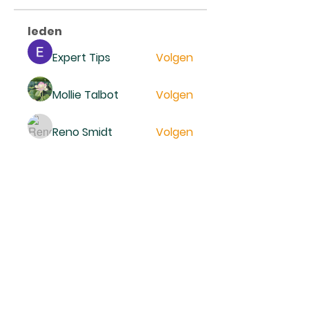
leden
Expert Tips
Volgen
Mollie Talbot
Volgen
Reno Smidt
Volgen
trankhoa856325
Volgen
trankhoa856325
Daeron Daeron
Volgen
Alle (229) leden bekijken