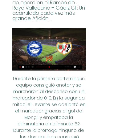
de enero en el Ramón de ... 
Rayo Vallecano – Cádiz CF: Un 
acantilado cada vez más 
grande. Afición ...
Durante la primera parte ningún equipo consiguió anotar y se marcharon al descanso con un marcador de 0-0. En la segunda mitad, el Levante se adelantó en el marcador gracias al gol de Mongil y empataba la eliminatoria en el minuto 62. Durante la prórroga ninguno de los dos equipos consiguió

El veterano Pablo Ortega lanzó contra los Diablos Rojos el 21 de abril en la Ciudad de México y cargó con la derrota, después de cinco entradas de labor con nueve sencillos y tres carreras que fueron limpias. El timonel de los Tigres, Tim Johnson, tiene como lanzadores probables al Ortega, Javier Solano y …

Horario y dónde ver por TV el Rayo Vallecano - Alavés de 15 sept 2023 — El encuentro se puede ver por el canal Movistar LaLiga (54), de la plataforma Movistar Plus. Puede seguir toda la información en directo sobre ...

Alavés: TV, horario y cómo ver LaLiga EA Sports online hoy 14 sept 2023 — El Rayo Vallecano vuelve a su estadio de manera totalmente diferente a como llegó en su último encuentro. El conjunto madrileño llega de ...

Hace clic sobre el enlace para Ver Belgrano de Córdoba vs Independiente en vivo y directo por la primera fecha del campeonato de Primera División temporada 16/17, a disputarse desde las 16 en el Mario Alberto Kempes y con el arbitraje de Patricio Loustau.

Rayo Vallecano vs. Deportivo Alavés: horario, TV, 12 sept 2023 — Horario y dónde ver el Rayo Vallecano vs. Alavés. El partido se celebrará este viernes 15 de septiembre, a partir de las 21:00 horas, en el ...

EL RELOJ vuelve con sus miembros originales Osvaldo Zabala –guitarra- y Eduardo Frezza –bajo y voz-, quienes junto a Richard Arena en teclados y Junior Faraón en …

¡GOL DEL SPORTING DE GIJÓN!. Cambio en el Deportivo de la Coruña: entra en el terreno de Leiva y sale Fede Cartabia.. en directo | ¡Buenas tardes y bienvenidos a la retransmisión en directo de los encuentros que van a dirimir el último equipo que jugará el playoff de ascenso a 1ª división! Deportivo…

BOGOTÁ - COLOMBIA, 14-11-2018: Miguel Solis arquero de Santa Fe en acción durante el encuentro entre Independiente Santa Fe y Deportes Tolima por los cuartos de final, ida, de la Liga Águila II 2018 jugado en el estadio Nemesio Camacho El Campin de la ciudad de Bogotá.

Paquetes de Viaje a Cuba. Cotiza tu viaje a Cuba saliendo desde las principales ciudades de México y ahorra en tu viaje comprando un paquete Hotel + Avión y págalo a 18 meses sin intereses.

AKRON presenta un nuevo equipo y alianzas comerciales en San Francisco Expone 2018. lanza con suspensión hidráulica y transmisión cardánica K514 con safe de seguridad. Por otro lado, AKRON sigue desarrollando vínculos estratégicos claves para acercar soluciones reales al hombre de campo.

En vivo Rayo Vallecano vs Alavés minuto a 21 ' Se reanuda el partido. 19 ' El juego está detenido debido a una lesión Antonio Blanco (Deportivo ...

DEPORTIVO ALAVÉS vs RAYO VALLECANO - Jornada 28 YouTube YouTube YouTube Carrusel Deportivo Hace 5 horas Hace 5 horas Falta: verlo verlo

Elásticos en Burzaco - automotores elásticos, Cuyo 2500 , (1852) Burzaco, Buenos Aires. Acoplamientos de Tisa Transmisiones. Contamos con amplia gama de acoples elásticos. Rulemanes, Rodamientos a Bolillas y Rodillos, Acoplamientos Elásticos - E de San Martín 3005 , Valentín Alsina, Buenos Aires - Teléfono: (011) 4208.

Los equipos Guaros de Lara y Panteras de Miranda son los quintetos que actualmente se encuentran como respectivos líderes de la Conferencia Occidental y la Conferencia Oriental de la Temporada 2018 de la Liga Profesional de Baloncesto de Venezuela (LPB), especialmente tras sendas barridas conseguidas en las jornadas de esta semana ante.

A continuación puedes consultar todos los datos de contacto, incluidos la dirección y el teléfono, de la empresa CAJA DE AHORROS Y MONTE DE PIEDAD DE CORDOBA SUCURSAL en la provincia de BADAJOZ.

B. Fundamentación: Hace un tiempo la presidente Cristina Fernandez entregó 340 motos tipo patrulleras a efectivos de Gendarmería Nacional (GN). Las unidades serán destinadas para el control de las rutas y caminos en las unidades de seguridad vial que …

Mira aquí el partido entre Antigua GFC vs Deportivo Malacateco en VIVO en Directo Online por la jornada 8 del torneo clausura este domingo 17 de febrero del 2019 a …

La otra semifinal la disputarán el Atlético Grau de Piura y el Deportivo Coopsol, de Chancay, dos clubes de la segunda división que lograron la machada de eliminar a Sporting Cristal y a Universitario de Deportes, dos equipos de primera división que están entre los tres grandes del fútbol peruano.

Ajax vs Chelsea: Sigue la transmisión OnLine, minuto a minuto, en vivo y en directo del juego de la Jornada 3 de Champions League. Chucky Lozano y Napoli visitarán al Red Bull Salzburg en le tercera fecha de la Champions League este miércoles 23 de octubre a las 14:00 horas

Tras no ponerse de acuerdo en el cambio de formato, la Superliga Argentina quedará sin modificaciones a lo hablado previamente: Para los 24 clubes de Primera División habrá un torneo de 23 fechas a una sola rueda con cuatro descensos por promedio y dos ascensos, a continuación los detalles. Formato de la Superliga 2019/20:

LaLiga: Previa y claves del Alavés - Rayo Vallecano hace 2 días — Previa, claves, alineaciones probables y dónde ver el partido de la jornada 28 de LaLiga 2023/24 del Deportivo Alavés contra el Rayo ...

Otra opción de tener un muy buen trayecto de viaje desde Puente Genil Herrera es viajar en un AVE Puente Genil Herrera Zaragoza, o escoger un viaje desde Puente Genil Herrera en otro tipo de tren que no sea AVE, como los trenes Avant que recorren las ciudades de Sevilla, Córdoba, Puente Genil Herrera y …

Lazio contra Novara - enero 12, 2019 - Listados de TV y transmisión en línea en vivo, Resultados en vivo, Noticias y videos :: Live Soccer TV

Newell's Newell's visita a Talleres con la intención de recuperar juego y sumar puntos. El equipo de Kudelka tiene 18 puntos y buscará en Córdoba retomar la línea futbolística que venía mostrando hasta el traspié de la fecha pasada ante Gimnasia.

Soles de Mexicali se coronan en el básquetbol nacional Alejandro Fitzmaurice 11 abril, 2018 0 Comments Soles de Mexicali conquistó por tercera ocasión la corona de la Liga Nacional de Baloncesto Profesional (LNBP), al derrotar anoche a Capitanes de la Ciudad de México por 87-83, para ganar la serie final cuatro juegos a uno.

Consulta los datos del partido La Equidad vs. Santa Fe en la competición Liga Águila I 2018 con comentarios en directo en AS.com. 53' Offside, Independiente Santa Fe. Miguel Solís tries a through ball, but Brayan Fernández is caught offside. 52' Offside, Independiente Santa Fe.

Deportivo Alavés - Rayo Vallecano en vivo, resultados H2H Deportivo Alavés Rayo Vallecano marcadores en directo (y ver en vivo gratis video streaming en directo) comienza el 10 mar 2024 a las 13:00 (Hora UTC) en ...

Alavés vs. Rayo Vallecano en vivo: cómo verlo, horario y TV hace 10 horas — Alavés y Rayo Vallecano se enfrentarán por La Liga de España el domingo 10 de marzo. El partido se jugará a las 10:00hs. Seguilo en vivo.

COQUIMBO 1 ANTOFAGASTA 1. Antofagasta, de visita, empató a 1 con Coquimbo, resultado que lo mantiene en los últimos lugares, aunque momentáneamente fuera de la zona de descenso directo. A los 54’ se puso en ventaja Antofagasta con gol de Tobías Figueroa, pero Coquimbo, sobre el final, logró el empate con anotación de Mauricio Pinilla.

Locanto te ofrece anuncios clasificados gratis en las principales ciudades de Venezuela. ¡Publica tus anuncios hoy y navega a través de la gran selección de clasificados en Locanto!

Minuto a minuto Argentinos Juniors vs Colón online en Buenos Aires, hora de Paraguay cotejo para sudar la camiseta 17 de noviembre, novena fecha en Diego Armando Maradona. Argentinos Juniors. Buenos Aires. viernes 17 de noviembre. 16:00 UTC-4 novena jornada. Colón. Santa F.

Por lo que en esta ocasión, los Guerreros de Oaxaca llegan al Fray Nano después de perder la serie de media semana frente a los Toros de Tijuana, mientras que los Diablos empataron su confrontación frente al Veracruz, ya que no se pudo jugar el tercero encuentro debido a la lluvia.

A SAN JOSÉ, LOS SANTOS, ÁNGELES Y VARIAS V. Patriarca San José, R. ruega por nosotros. V. San José mi padre y señor, R. enséñame a querer más cada día a Jesús y María. V. Haced, San José, que vivamos una vida inocente R. y esté siempre asegurada bajo vuestro patrocinio. V. V. Santos y Mártires de Cristo Rey, R. rueguen por nosotros.

Marcadores en directo · Ligas y Copas La Liga Águila ya conoce su calendario completo para el primer semestre del año. La IndependenciaTelevisión:. Horario 2 für 1 gutschein bremen de final uniautonoma vs fortaleza en vivo win sport de Copa Águila:

Descubre las últimas cuotas para el Avaí - Vasco da Gama de Fútbol con SmartBets. Regístrate y personaliza tu cuenta para sacarle el máximo partido.

La literatura hispanoárabe presenta diferencias profundas con las literaturas románicas peninsulares. Por una parte, el repertorio de autores es amplísimo, aunque las obras de …

En la próxima fecha, Belgrano recibirá a Tiro Federal. General Belgrano sufrió ayer un duro traspié al caer como visitante de Defensores de Belgrano de Villa Ramallo por 4-0, en el partido que cerró la tercera fecha de la Zona "C" del Torneo Federal "A" de fútbol.

Rayo Vallecano | Web Oficial Rayo Vallecano. 11. 2 mar 2024. Cádiz CF. Partido completado. LALIGA EA SPORTS·J28. Mendizorroza. Deportivo Alavés. 06:00.

Si está interesado en conocer más datos de la empresa CAFE BAR VILLARREAL C.B. puede acceder inmediatamente a este Informe ampliado de CAFE BAR VILLARREAL C.B. y consultar los resultados de sus 8 años de actividad, así como los balances y cuentas de resultados disponibles.

La UEFA ha reabierto el caso del PSG por dopaje financiero en los fichajes de Neymar y Mbappé. A pesar de la contradicción entre la Cámara de Adjudicatura del control económic