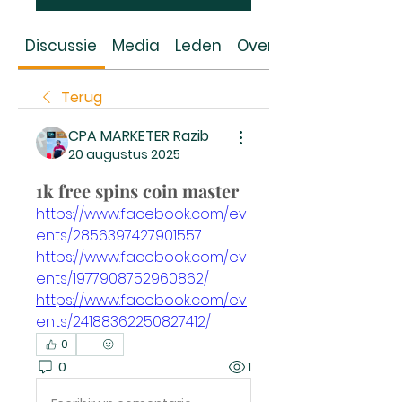
Discussie
Media
Leden
Over
Terug
CPA MARKETER Razib
20 augustus 2025
1k free spins coin master
https://www.facebook.com/ev
ents/2856397427901557
https://www.facebook.com/ev
ents/1977908752960862/
https://www.facebook.com/ev
ents/24188362250827412/
0
0
1