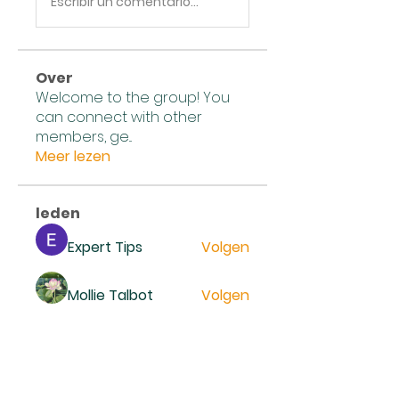
Escribir un comentario...
Over
Welcome to the group! You
can connect with other
members, ge
...
Meer lezen
leden
Expert Tips
Volgen
Mollie Talbot
Volgen
Reno Smidt
Volgen
trankhoa856325
Volgen
trankhoa856325